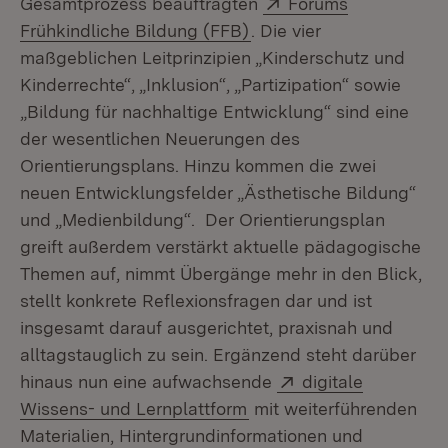
Extern:
Gesamtprozess beauftragten
Forums
(Öffnet in neuem Fenste
Frühkindliche Bildung (FFB)
. Die vier
maßgeblichen Leitprinzipien „Kinderschutz und
Kinderrechte“, „Inklusion“, „Partizipation“ sowie
„Bildung für nachhaltige Entwicklung“ sind eine
der wesentlichen Neuerungen des
Orientierungsplans. Hinzu kommen die zwei
neuen Entwicklungsfelder „Ästhetische Bildung“
und „Medienbildung“. Der Orientierungsplan
greift außerdem verstärkt aktuelle pädagogische
Themen auf, nimmt Übergänge mehr in den Blick,
stellt konkrete Reflexionsfragen dar und ist
insgesamt darauf ausgerichtet, praxisnah und
alltagstauglich zu sein. Ergänzend steht darüber
Extern:
hinaus nun eine aufwachsende
digitale
(Öffnet in neuem Fenste
Wissens- und Lernplattform
mit weiterführenden
Materialien, Hintergrundinformationen und