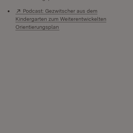
Extern:
Podcast: Gezwitscher aus dem
Kindergarten zum Weiterentwickelten
(Öffnet in neuem Fenster)
Orientierungsplan