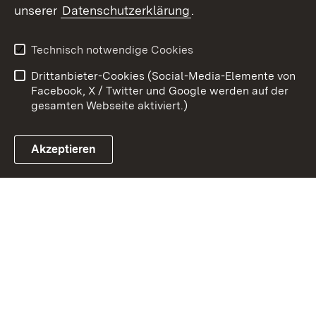
unserer
Datenschutzerklärung
.
Zum 
Datenschutz
Barrierefreiheit
Technisch notwendige Cookies
Kontakt
Impressum
Drittanbieter-Cookies (Social-Media-Elemente von
Cookies
Facebook, X / Twitter und Google werden auf der
gesamten Webseite aktiviert.)
Akzeptieren
Link zum Landesportal