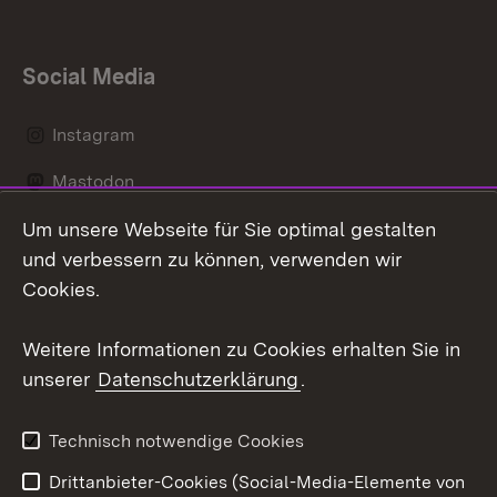
Social Media
Instagram
Mastodon
Um unsere Webseite für Sie optimal gestalten
Messenger
und verbessern zu können, verwenden wir
Social Wall
Cookies.
Youtube
Weitere Informationen zu Cookies erhalten Sie in
unserer
Datenschutzerklärung
.
Zum 
Datenschutz
Barrierefreiheit
Technisch notwendige Cookies
Kontakt
Impressum
Drittanbieter-Cookies (Social-Media-Elemente von
Cookies