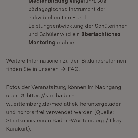
Medienbildung
eingeführt. Als
pädagogisches Instrument der
individuellen Lern- und
Leistungsentwicklung der Schülerinnen
und Schüler wird ein
überfachliches
Mentoring
etabliert.
Weitere Informationen zu den Bildungsreformen
finden Sie in unseren
FAQ
.
Fotos der Veranstaltung können im Nachgang
Extern:
über
https://stm.baden-
(Öffnet in neuem Fenste
wuerttemberg.de/mediathek
heruntergeladen
und honorarfrei verwendet werden (Quelle:
Staatsministerium Baden-Württemberg / Ilkay
Karakurt).