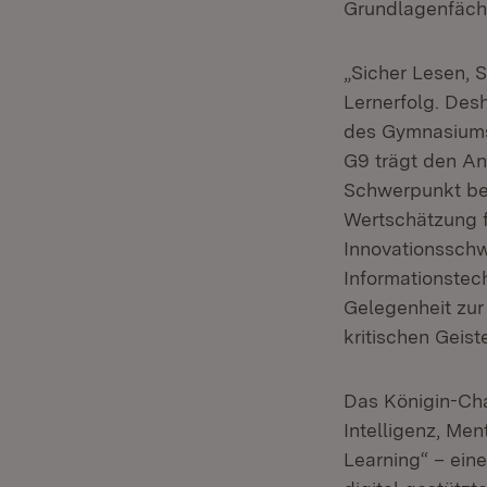
Grundlagenfäche
„Sicher Lesen, 
Lernerfolg. Des
des Gymnasiums“
G9 trägt den An
Schwerpunkt be
Wertschätzung f
Innovationsschw
Informationstec
Gelegenheit zur
kritischen Geist
Das Königin-Cha
Intelligenz, Me
Learning“ – eine