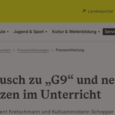
Extern:
Landesportal
ule
Jugend & Sport
Kultur & Weiterbildung
Servi
sarbeit
Pressemitteilungen
Pressemitteilung
usch zu „G9“ und n
zen im Unterricht
dent Kretschmann und Kultusministerin Schoppe