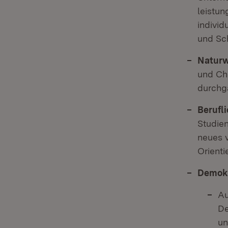
leistun
indivi
und Sch
Naturw
und Ch
durchgä
Berufl
Studien
neues v
Orienti
Demokr
Au
De
un