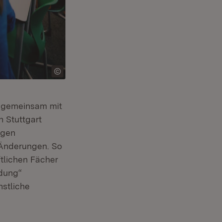
) gemeinsam mit
 Stuttgart
igen
Änderungen. So
tlichen Fächer
ldung“
nstliche