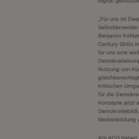
digital gestütz
„Für uns ist De
Selbstlernender 
Benjamin Köhler
Century Skills i
für uns eine wi
Demokratiekomp
Nutzung von Kün
gleichberechtig
kritischen Umga
für die Demokrat
Konzepte jetzt 
Demokratiebildu
Medienbildung w
Am KCG haben mit