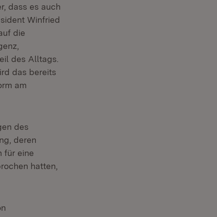
er, dass es auch
äsident Winfried
auf die
genz,
il des Alltags.
rd das bereits
form am
gen des
ng, deren
 für eine
rochen hatten,
on