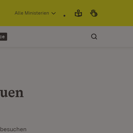
(Öffnet in neuem Fenster)
Alle Ministerien
ce
euen
r besuchen