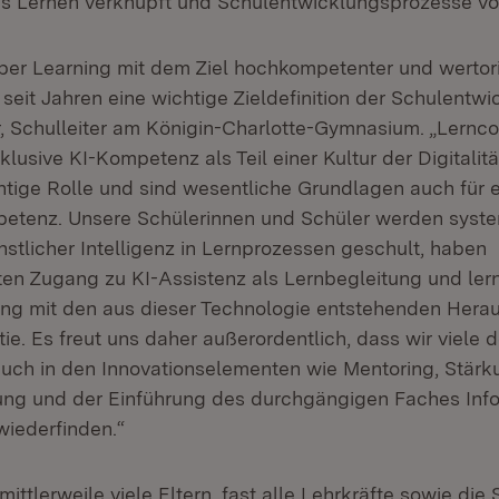
tes Lernen verknüpft und Schulentwicklungsprozesse vo
eper Learning mit dem Ziel hochkompetenter und wertori
seit Jahren eine wichtige Zieldefinition der Schulentwi
, Schulleiter am Königin-Charlotte-Gymnasium. „Lernc
nklusive KI-Kompetenz als Teil einer Kultur der Digitalit
chtige Rolle und sind wesentliche Grundlagen auch für 
etenz. Unsere Schülerinnen und Schüler werden syste
stlicher Intelligenz in Lernprozessen geschult, haben
ten Zugang zu KI-Assistenz als Lernbegleitung und le
ng mit den aus dieser Technologie entstehenden Hera
ie. Es freut uns daher außerordentlich, dass wir viele 
auch in den Innovationselementen wie Mentoring, Stärk
ng und der Einführung des durchgängigen Faches Inf
iederfinden.“
tlerweile viele Eltern, fast alle Lehrkräfte sowie die