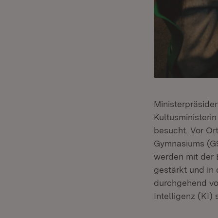
Ministerpräside
Kultusministeri
besucht. Vor Or
Gymnasiums (G9
werden mit der 
gestärkt und in
durchgehend von
Intelligenz (KI)