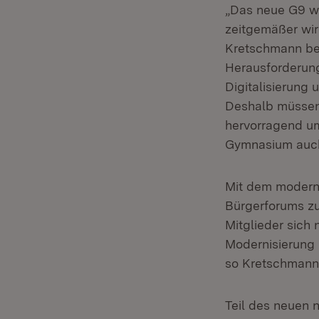
„Das neue G9 wir
zeitgemäßer wird
Kretschmann bei
Herausforderung
Digitalisierung 
Deshalb müssen 
hervorragend um
Gymnasium auch 
Mit dem moderni
Bürgerforums z
Mitglieder sich
Modernisierung 
so Kretschmann
Teil des neuen 