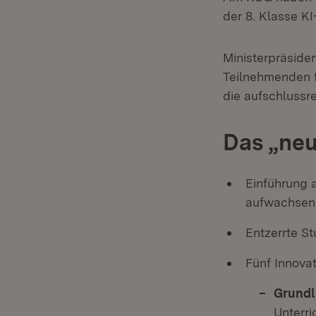
der 8. Klasse K
Ministerpräside
Teilnehmenden f
die aufschlussr
Das „neu
Einführung 
aufwachsen
Entzerrte St
Fünf Innova
Grundl
Unterri