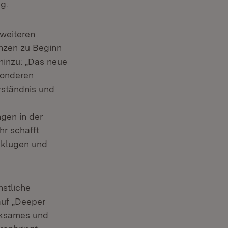
g.
 weiteren
enzen zu Beginn
hinzu: „Das neue
sonderen
ständnis und
gen in der
hr schafft
u klugen und
nstliche
auf „Deeper
irksames und