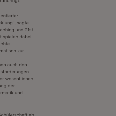
ranbringt.
entierter
cklung“, sagte
oaching und 21st
ät spielen dabei
echte
matisch zur
rnen auch den
usforderungen
der wesentlichen
ung der
ormatik und
 Schülerschaft ab