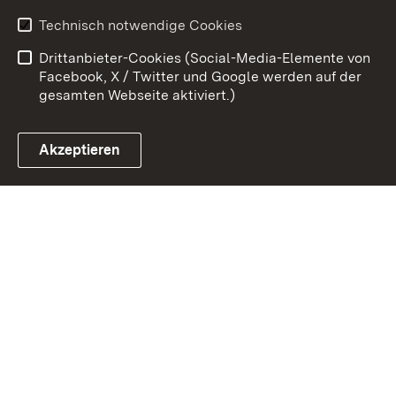
Datenschutz
Barrierefreiheit
Technisch notwendige Cookies
Kontakt
Impressum
Drittanbieter-Cookies (Social-Media-Elemente von
Cookies
Facebook, X / Twitter und Google werden auf der
gesamten Webseite aktiviert.)
Akzeptieren
Link zum Landesportal