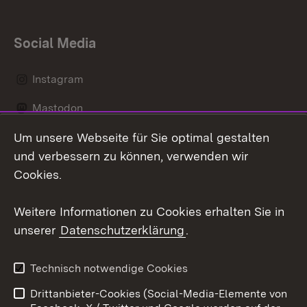
Social Media
Instagram
Mastodon
Um unsere Webseite für Sie optimal gestalten
Messenger
und verbessern zu können, verwenden wir
Social Wall
Cookies.
Youtube
Weitere Informationen zu Cookies erhalten Sie in
unserer
Datenschutzerklärung
.
Zum 
Datenschutz
Barrierefreiheit
Technisch notwendige Cookies
Kontakt
Impressum
Drittanbieter-Cookies (Social-Media-Elemente von
Cookies