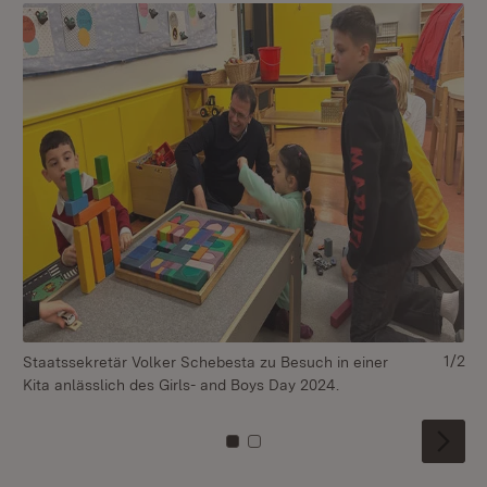
1/2
Staatssekretär Volker Schebesta zu Besuch in einer
St
Kita anlässlich des Girls- and Boys Day 2024.
an
Zu Kachel: 0
Zu Kachel: 1