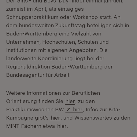
Der Girls’- und Boys’ Day findet einmal jährlich,
zumeist im April, als eintägiges
Schnupperpraktikum oder Workshop statt. An
dem bundesweiten Zukunftstag beteiligen sich in
Baden-Württemberg eine Vielzahl von
Unternehmen, Hochschulen, Schulen und
Institutionen mit eigenen Angeboten. Die
landesweite Koordinierung liegt bei der
Regionaldirektion Baden-Württemberg der
Bundesagentur für Arbeit.
Weitere Informationen zur Beruflichen
Orientierung finden Sie
hier
, zu den
Extern:
(Öffnet in neuem Fens
Praktikumswochen BW
hier
, Infos zur Kita-
Kampagne gibt’s
hier
, und Wissenswertes zu den
MINT-Fächern etwa
hier
.