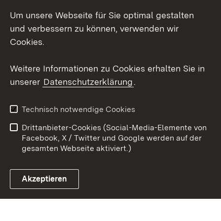
Um unsere Webseite für Sie optimal gestalten
Messenger
und verbessern zu können, verwenden wir
Social Wall
Cookies.
Youtube
Weitere Informationen zu Cookies erhalten Sie in
unserer
Datenschutzerklärung
.
Zum 
Datenschutz
Barrierefreiheit
Technisch notwendige Cookies
Kontakt
Impressum
Drittanbieter-Cookies (Social-Media-Elemente von
Cookies
Facebook, X / Twitter und Google werden auf der
gesamten Webseite aktiviert.)
Akzeptieren
Link zum Landesportal