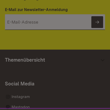
E-Mail zur Newsletter-Anmeldung
News
Themenübersicht
Social Media
Instagram
Mastodon