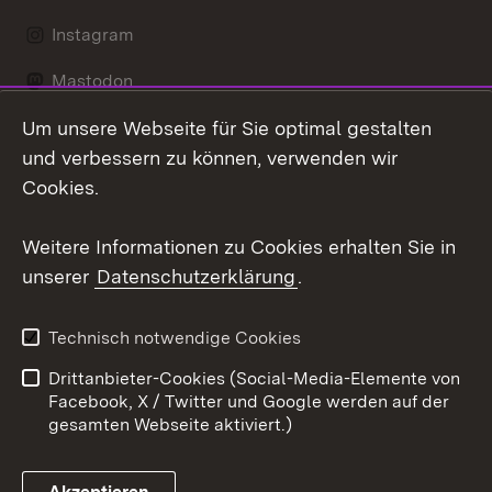
Instagram
Mastodon
Um unsere Webseite für Sie optimal gestalten
Messenger
und verbessern zu können, verwenden wir
Social Wall
Cookies.
Youtube
Weitere Informationen zu Cookies erhalten Sie in
unserer
Datenschutzerklärung
.
Zum 
Datenschutz
Barrierefreiheit
Technisch notwendige Cookies
Kontakt
Impressum
Drittanbieter-Cookies (Social-Media-Elemente von
Cookies
Facebook, X / Twitter und Google werden auf der
gesamten Webseite aktiviert.)