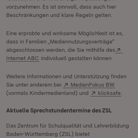
vorzunehmen. Es ist sinnvoll, dass auch hier
Beschränkungen und klare Regeln gelten.
Eine erprobte und wirksame Möglichkeit ist es,
dass in Familien „Mediennutzungsverträge“
Extern
abgeschlossen werden, die Sie mithilfe des
(Öffnet in neuem Fenster)
Internet ABC
individuell gestalten können.
Weitere Informationen und Unterstützung finden
Extern:
(Öffnet i
Sie unter anderem bei
MedienFokus BW
Extern:
(Öffne
(vormals Kindermedienland) und
klicksafe
.
Aktuelle Sprechstundentermine des ZSL
Das Zentrum für Schulqualität und Lehrerbildung
Baden-Württemberg (ZSL) bietet