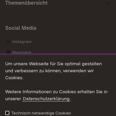
Themenübersicht
Social Media
Instagram
Mastodon
Um unsere Webseite für Sie optimal gestalten
Messenger
und verbessern zu können, verwenden wir
Social Wall
Cookies.
Youtube
Weitere Informationen zu Cookies erhalten Sie in
unserer
Datenschutzerklärung
.
Zum 
Datenschutz
Barrierefreiheit
Technisch notwendige Cookies
Kontakt
Impressum