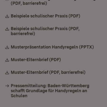
(PDF, barrierefrei)
(Öffnet in neuem Fenster)
Download:
Beispiele schulischer Praxis (PDF)
(Öffnet in n
Download:
Beispiele schulischer Praxis (PDF,
barrierefrei)
(Öffnet in neuem Fenster)
Download:
Musterpräsentation Handyregeln (PPTX)
(Öffne
Download:
Muster-Elternbrief (PDF)
(Öffnet in neuem Fenst
Download:
Muster-Elternbrief (PDF, barrierefrei)
(Öffnet in
Pressemitteilung: Baden-Württemberg
schafft Grundlage für Handyregeln an
Schulen