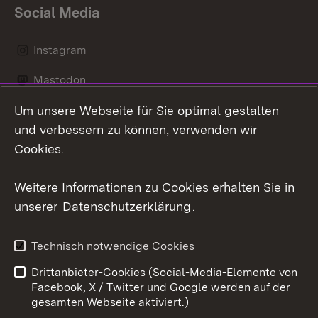
Social Media
Instagram
Mastodon
Um unsere Webseite für Sie optimal gestalten
Messenger
und verbessern zu können, verwenden wir
Social Wall
Cookies.
Youtube
Weitere Informationen zu Cookies erhalten Sie in
unserer
Datenschutzerklärung
.
Zum 
Datenschutz
Barrierefreiheit
Technisch notwendige Cookies
Kontakt
Impressum
Drittanbieter-Cookies (Social-Media-Elemente von
Cookies
Facebook, X / Twitter und Google werden auf der
gesamten Webseite aktiviert.)