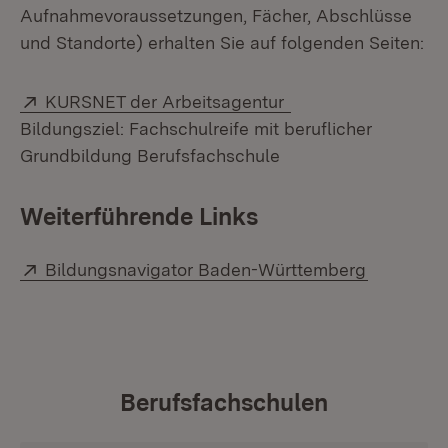
Aufnahmevoraussetzungen, Fächer, Abschlüsse
und Standorte) erhalten Sie auf folgenden Seiten:
Extern:
(Öffnet in neuem F
KURSNET der Arbeitsagentur
Bildungsziel: Fachschulreife mit beruflicher
Grundbildung Berufsfachschule
Weiterführende Links
Extern:
(Öffnet i
Bildungsnavigator Baden-Württemberg
Berufsfachschulen