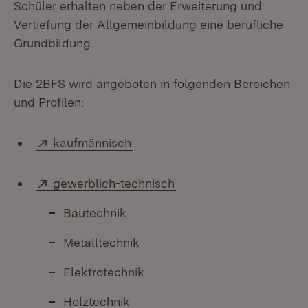
Schüler erhalten neben der Erweiterung und
Vertiefung der Allgemeinbildung eine berufliche
Grundbildung.
Die 2BFS wird angeboten in folgenden Bereichen
und Profilen:
Extern:
(Öffnet in neuem Fenster)
kaufmännisch
Extern:
(Öffnet in neuem Fenste
gewerblich-technisch
Bautechnik
Metalltechnik
Elektrotechnik
Holztechnik