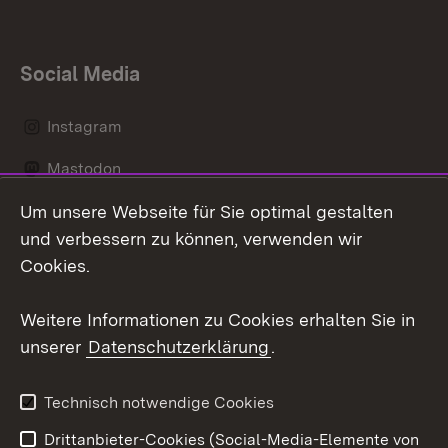
Social Media
Instagram
Mastodon
Um unsere Webseite für Sie optimal gestalten
Messenger
und verbessern zu können, verwenden wir
Social Wall
Cookies.
Youtube
Weitere Informationen zu Cookies erhalten Sie in
unserer
Datenschutzerklärung
.
Zum 
Datenschutz
Barrierefreiheit
Technisch notwendige Cookies
Kontakt
Impressum
Drittanbieter-Cookies (Social-Media-Elemente von
Cookies