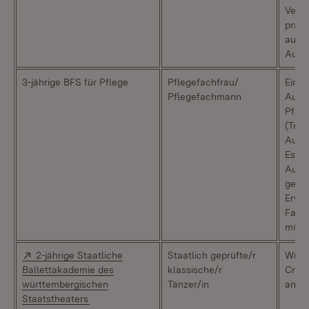
Vergü
praxi
auf 2
Ausb
3-jährige BFS für Pflege
Pflegefachfrau/
Einsc
Pflegefachmann
Ausbi
Pfleg
(Träg
Ausbi
Es wi
Ausb
gewä
Erwer
Fachh
mögl
Extern:
2-jährige Staatliche
Staatlich geprüfte/r
Wird 
Ballettakademie des
klassische/r
Crank
württembergischen
Tänzer/in
ange
(Öffnet in neuem Fenster)
Staatstheaters