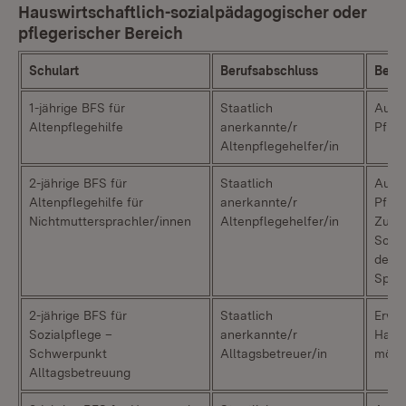
Hauswirtschaftlich-sozialpädagogischer oder
pflegerischer Bereich
Schulart
Berufsabschluss
Beso
1-jährige BFS für
Staatlich
Ausbi
Altenpflegehilfe
anerkannte/r
Pfleg
Altenpflegehelfer/in
2-jährige BFS für
Staatlich
Ausbi
Altenpflegehilfe für
anerkannte/r
Pfleg
Nichtmuttersprachler/innen
Altenpflegehelfer/in
Zusät
Schw
der 
Spra
2-jährige BFS für
Staatlich
Erwe
Sozialpflege –
anerkannte/r
Haup
Schwerpunkt
Alltagsbetreuer/in
mögl
Alltagsbetreuung