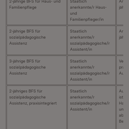
2-jährige BFS für Haus- und
Staatlich
Ansch
Familienpflege
anerkannte/r Haus-
jähri
und
Familienpfleger/in
2-jährige BFS für
Staatlich
Ansch
sozialpädagogische
anerkannte/r
jähri
Assistenz
sozialpädagogische/r
Assistent/in
3-jährige BFS für
Staatlich
Vergü
sozialpädagogische
anerkannte/r
praxi
Assistenz
sozialpädagogische/r
Ausb
Assistent/in
2-jähriges BFS für
Staatlich
Aufn
sozialpädagogische
anerkannte/r
ist m
Assistenz, praxisintegriert
sozialpädagogische/r
Haup
Assistent/in
und z
abge
Beruf