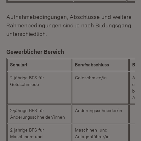
Aufnahmebedingungen, Abschlüsse und weitere
Rahmenbedingungen sind je nach Bildungsgang
unterschiedlich.
Gewerblicher Bereich
Schulart
Berufsabschluss
Bes
2-jährige BFS für
Goldschmied/in
Ans
Goldschmiede
eine
betr
Aus
2-jährige BFS für
Änderungsschneider/in
Änderungsschneider/innen
2-jährige BFS für
Maschinen- und
Maschinen- und
Anlagenführer/in