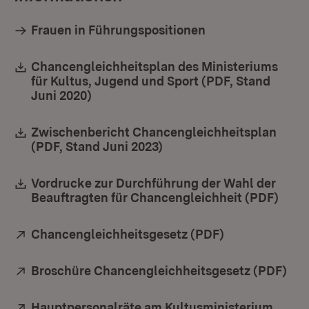
Frauen in Führungspositionen
Download:
Chancengleichheitsplan des Ministeriums
für Kultus, Jugend und Sport (PDF, Stand
Juni 2020)
(Öffnet in neuem Fenster)
Download:
Zwischenbericht Chancengleichheitsplan
(PDF, Stand Juni 2023)
(Öffnet in neuem Fenster
Download:
Vordrucke zur Durchführung der Wahl der
Beauftragten für Chancengleichheit (PDF)
(Öffn
Extern:
Chancengleichheitsgesetz (PDF)
(Öffnet in neu
Extern:
Broschüre Chancengleichheitsgesetz (PDF)
(Öf
Extern:
Hauptpersonalräte am Kultusministerium
(Öffn