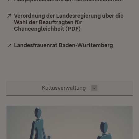
Extern:
Verordnung der Landesregierung über die
Wahl der Beauftragten für
Chancengleichheit (PDF)
(Öffnet in neuem Fens
Extern:
Landesfrauenrat Baden-Württemberg
(Öffnet i
Inhalt auswählen
Kultusverwaltung