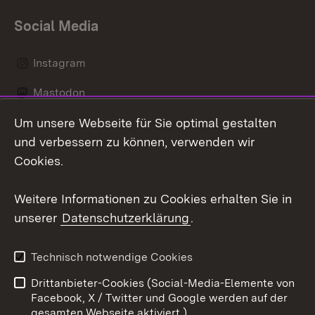
Social Media
Instagram
Mastodon
Um unsere Webseite für Sie optimal gestalten
Messenger
und verbessern zu können, verwenden wir
Social Wall
Cookies.
Youtube
Weitere Informationen zu Cookies erhalten Sie in
unserer
Datenschutzerklärung
.
Zum 
Datenschutz
Barrierefreiheit
Technisch notwendige Cookies
Kontakt
Impressum
Drittanbieter-Cookies (Social-Media-Elemente von
Cookies
Facebook, X / Twitter und Google werden auf der
gesamten Webseite aktiviert.)