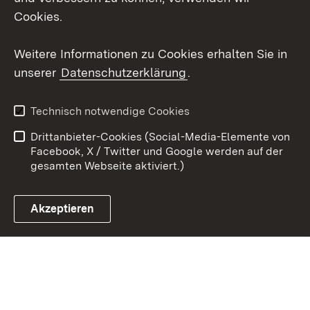
Social Wall
Cookies.
Youtube
Weitere Informationen zu Cookies erhalten Sie in
unserer
Datenschutzerklärung
.
Zum 
Datenschutz
Barrierefreiheit
Technisch notwendige Cookies
Kontakt
Impressum
Drittanbieter-Cookies (Social-Media-Elemente von
Cookies
Facebook, X / Twitter und Google werden auf der
gesamten Webseite aktiviert.)
Akzeptieren
Link zum Landesportal