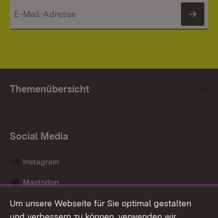
News
Themenübersicht
Social Media
Instagram
Mastodon
Um unsere Webseite für Sie optimal gestalten
Messenger
und verbessern zu können, verwenden wir