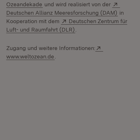
(Öffnet in neuem Fenster)
Extern:
Ozeandekade
und wird realisiert von der
(Öffnet 
Deutschen Allianz Meeresforschung (DAM)
in
Extern:
Kooperation mit dem
Deutschen Zentrum für
(Öffnet in neuem Fenster
Luft- und Raumfahrt (DLR)
.
Extern:
Zugang und weitere Informationen:
(Öffnet in neuem Fenster)
www.weltozean.de
.