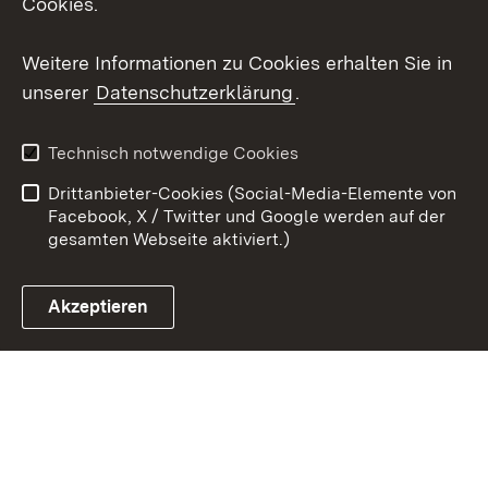
Cookies.
Youtube
Weitere Informationen zu Cookies erhalten Sie in
unserer
Datenschutzerklärung
.
Zum 
Datenschutz
Barrierefreiheit
Technisch notwendige Cookies
Kontakt
Impressum
Drittanbieter-Cookies (Social-Media-Elemente von
Cookies
Facebook, X / Twitter und Google werden auf der
gesamten Webseite aktiviert.)
Akzeptieren
Link zum Landesportal