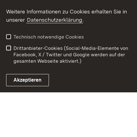
Youtube
Weitere Informationen zu Cookies erhalten Sie in
unserer
Datenschutzerklärung
.
Zum 
Datenschutz
Barrierefreiheit
Technisch notwendige Cookies
Kontakt
Impressum
Drittanbieter-Cookies (Social-Media-Elemente von
Cookies
Facebook, X / Twitter und Google werden auf der
gesamten Webseite aktiviert.)
Akzeptieren
Link zum Landesportal