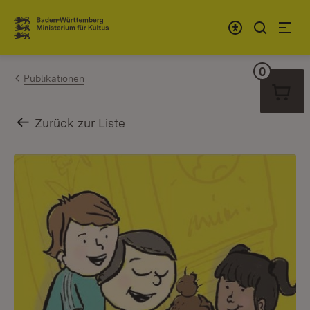
Zum Inhalt springen
Link zur Startseite
0
Warenko
Publikationen
Zurück zur Liste