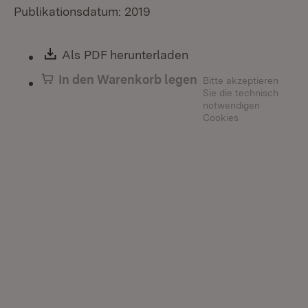
Publikationsdatum: 2019
Download:
Als PDF herunterladen
(Öffnet in neuem Fen
In den Warenkorb legen
Bitte akzeptieren
Sie die technisch
notwendigen
Cookies