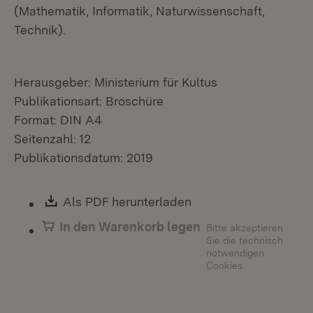
(Mathematik, Informatik, Naturwissenschaft,
Technik).
Herausgeber: Ministerium für Kultus
Publikationsart: Broschüre
Format: DIN A4
Seitenzahl: 12
Publikationsdatum: 2019
Download:
Als PDF herunterladen
(Öffnet in neuem Fen
In den Warenkorb legen
Bitte akzeptieren
Sie die technisch
notwendigen
Cookies