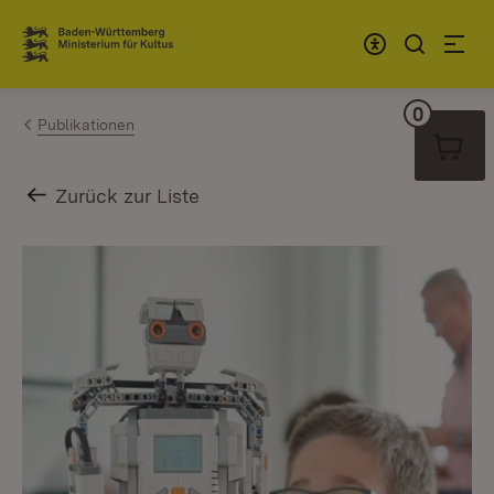
Zum Inhalt springen
Link zur Startseite
0
Warenko
Publikationen
Zurück zur Liste