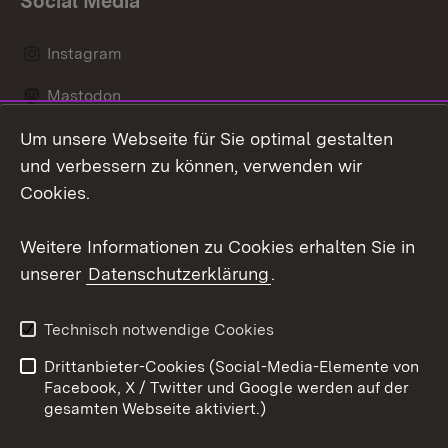
Social Media
Instagram
Mastodon
Um unsere Webseite für Sie optimal gestalten
Messenger
und verbessern zu können, verwenden wir
Social Wall
Cookies.
Youtube
Weitere Informationen zu Cookies erhalten Sie in
unserer
Datenschutzerklärung
.
Zum 
Datenschutz
Barrierefreiheit
Technisch notwendige Cookies
Kontakt
Impressum
Drittanbieter-Cookies (Social-Media-Elemente von
Cookies
Facebook, X / Twitter und Google werden auf der
gesamten Webseite aktiviert.)