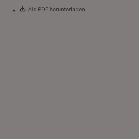
Download:
Als PDF herunterladen
(Öffnet in neuem Fen