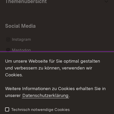
Themenübersicht
Social Media
Instagram
Mastodon
Um unsere Webseite für Sie optimal gestalten
Messenger
und verbessern zu können, verwenden wir
Social Wall
Cookies.
Youtube
Weitere Informationen zu Cookies erhalten Sie in
unserer
Datenschutzerklärung
.
Zum 
Datenschutz
Barrierefreiheit
Technisch notwendige Cookies
Kontakt
Impressum