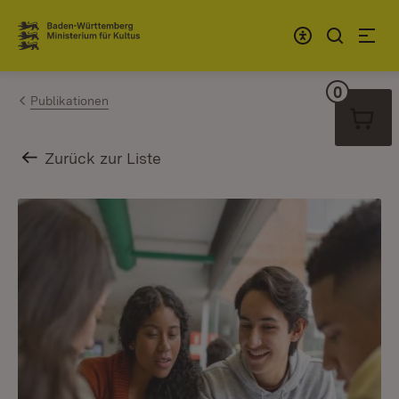
Zum Inhalt springen
Link zur Startseite
0
Warenko
Publikationen
Zurück zur Liste