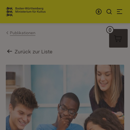
Zum Inhalt springen
Link zur Startseite
0
Warenko
Publikationen
Zurück zur Liste