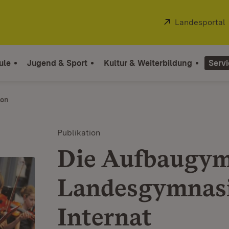
Extern:
Landesportal
ule
Jugend & Sport
Kultur & Weiterbildung
Servi
ion
Publikation
Die Aufbaugym
Landesgymnasi
Internat