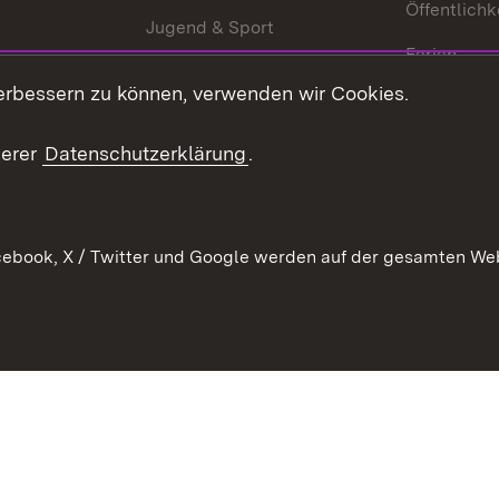
Öffentlichk
Jugend & Sport
Ferien
erbessern zu können, verwenden wir Cookies.
Stellen
Publikatio
serer
Datenschutzerklärung
.
WATT
ebook, X / Twitter und Google werden auf der gesamten Webs
Datenschutz
Bar