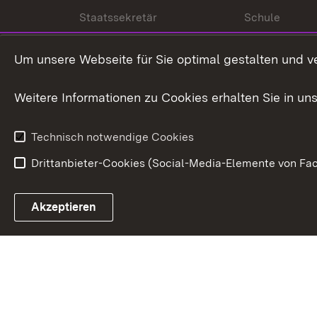
Staatssekretär
Schule
Kultusministerium
Um unsere Webseite für Sie optimal gestalten und v
Kultusverwaltung
Weitere Informationen zu Cookies erhalten Sie in un
Anfahrt und Kontakt
Technisch notwendige Cookies
Drittanbieter-Cookies (Social-Media-Elemente von Fac
Link zum Landesportal
Akzeptieren