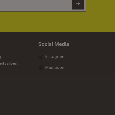
Newsletter 
Social Media
Instagram
d
eitsarbeit
Mastodon
Messenger
Social Wall
nen
Youtube