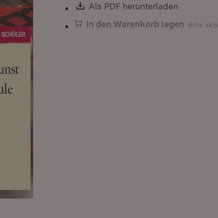
Download:
Als PDF herunterladen
(Öffnet i
In den Warenkorb legen
Bitte akz