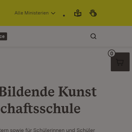
(Öffnet in neuem Fenster)
Alle Ministerien
ce
0
Warenko
 Bildende Kunst
chaftsschule
ltern sowie für Schülerinnen und Schüler