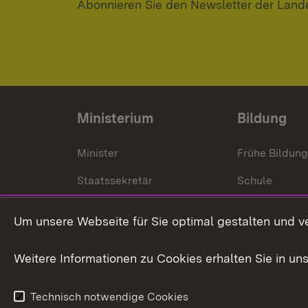
Abonnieren Sie den Newsletter der Land
Ministerium
Bildung
Minister
Frühe Bildun
Staatssekretär
Schule
Kultusministerium
Um unsere Webseite für Sie optimal gestalten und v
Kultusverwaltung
Weitere Informationen zu Cookies erhalten Sie in un
Anfahrt und Kontakt
Technisch notwendige Cookies