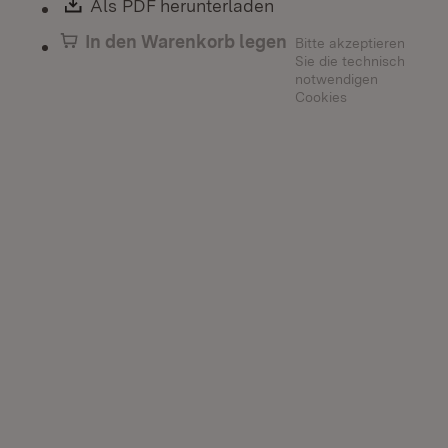
Download:
Als PDF herunterladen
(Öffnet in neuem Fen
In den Warenkorb legen
Bitte akzeptieren
Sie die technisch
notwendigen
Cookies