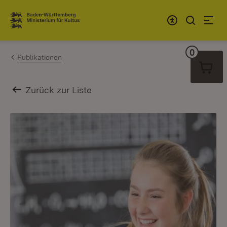
Zum Inhalt springen
Link zur Startseite
0
Warenko
Publikationen
Zurück zur Liste