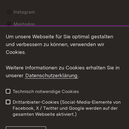
Instagram
Mastodon
Um unsere Webseite für Sie optimal gestalten
Messenger
und verbessern zu können, verwenden wir
Social Wall
Cookies.
Youtube
Weitere Informationen zu Cookies erhalten Sie in
unserer
Datenschutzerklärung
.
Zum 
Datenschutz
Barrierefreiheit
Technisch notwendige Cookies
Kontakt
Impressum
Drittanbieter-Cookies (Social-Media-Elemente von
Cookies
Facebook, X / Twitter und Google werden auf der
gesamten Webseite aktiviert.)