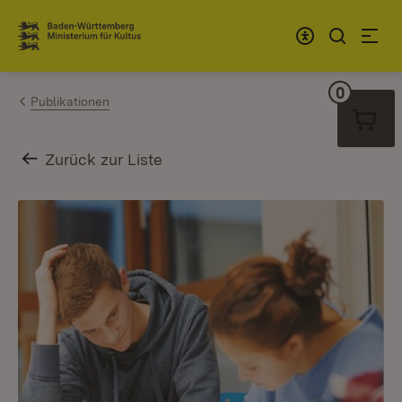
Zum Inhalt springen
Link zur Startseite
0
Warenko
Publikationen
Zurück zur Liste