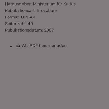
Herausgeber: Ministerium für Kultus
Publikationsart: Broschüre
Format: DIN A4
Seitenzahl: 40
Publikationsdatum: 2007
Download:
Als PDF herunterladen
(Öffnet in neuem Fen