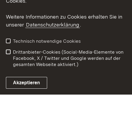
Cookies.
Youtube
Weitere Informationen zu Cookies erhalten Sie in
unserer
Datenschutzerklärung
.
Zum 
Datenschutz
Barrierefreiheit
Technisch notwendige Cookies
Kontakt
Impressum
Drittanbieter-Cookies (Social-Media-Elemente von
Cookies
Facebook, X / Twitter und Google werden auf der
gesamten Webseite aktiviert.)
Akzeptieren
Link zum Landesportal