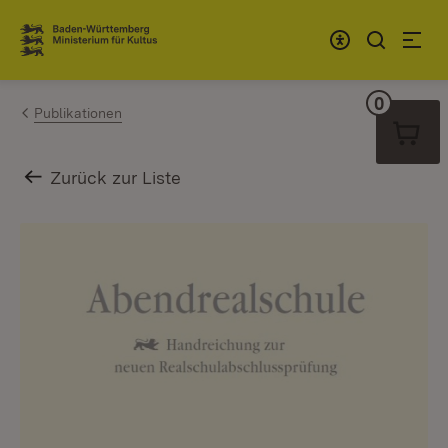
Zum Inhalt springen
Link zur Startseite
0
Warenko
Publikationen
Zurück zur Liste