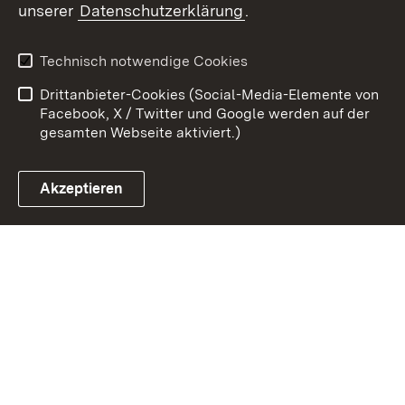
unserer
Datenschutzerklärung
.
Zum 
Datenschutz
Barrierefreiheit
Technisch notwendige Cookies
Kontakt
Impressum
Drittanbieter-Cookies (Social-Media-Elemente von
Cookies
Facebook, X / Twitter und Google werden auf der
gesamten Webseite aktiviert.)
Akzeptieren
Link zum Landesportal