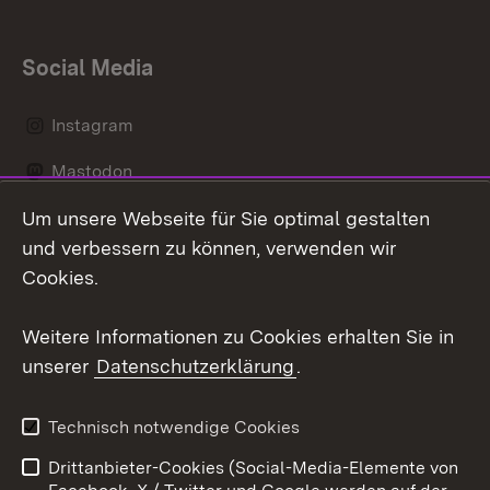
Social Media
Instagram
Mastodon
Um unsere Webseite für Sie optimal gestalten
Messenger
und verbessern zu können, verwenden wir
Social Wall
Cookies.
Youtube
Weitere Informationen zu Cookies erhalten Sie in
unserer
Datenschutzerklärung
.
Zum 
Datenschutz
Barrierefreiheit
Technisch notwendige Cookies
Kontakt
Impressum
Drittanbieter-Cookies (Social-Media-Elemente von
Cookies