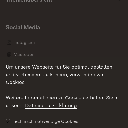
Social Media
Instagram
Mastodon
Um unsere Webseite für Sie optimal gestalten
Messenger
und verbessern zu können, verwenden wir
Social Wall
Cookies.
Youtube
Weitere Informationen zu Cookies erhalten Sie in
unserer
Datenschutzerklärung
.
Zum 
Datenschutz
Barrierefreiheit
Technisch notwendige Cookies
Kontakt
Impressum