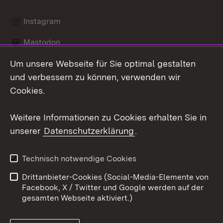
Instagram
Mastodon
Um unsere Webseite für Sie optimal gestalten
Messenger
und verbessern zu können, verwenden wir
Social Wall
Cookies.
Youtube
Weitere Informationen zu Cookies erhalten Sie in
unserer
Datenschutzerklärung
.
Zum 
Datenschutz
Barrierefreiheit
Technisch notwendige Cookies
Kontakt
Impressum
Drittanbieter-Cookies (Social-Media-Elemente von
Cookies
Facebook, X / Twitter und Google werden auf der
gesamten Webseite aktiviert.)