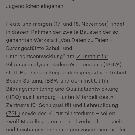
Jugendlichen eingehen.
Heute und morgen (17. und 18. November) findet
in diesem Rahmen der zweite Baustein der so
genannten Werkstatt „Von Daten zu Taten –
Datengestützte Schul- und
Extern:
Unterrichtsentwicklung“ am
Institut für
(Öffn
Bildungsanalysen Baden-Württemberg (IBBW)
statt. Bei diesem Kooperationsprojekt von Robert
Bosch Stiftung, IBBW und dem Institut für
Bildungsmonitoring und Qualitätsentwicklung
Extern:
(IfBQ) aus Hamburg – unter Mitarbeit des
Zentrums für Schulqualität und Lehrerbildung
(Öffnet in neuem Fenster)
(ZSL)
sowie des Kultusministeriums – sollen
zwölf Modellschulen anhand verbindlicher Ziel-
und Leistungsvereinbarungen zusammen mit der