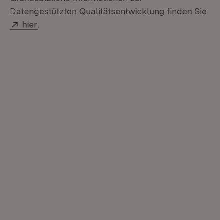
Datengestützten Qualitätsentwicklung finden Sie
Extern:
(Öffnet in neuem Fenster)
hier
.