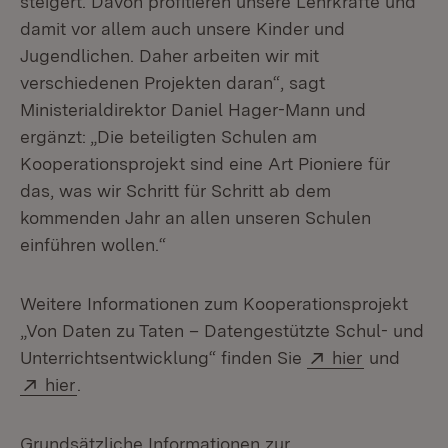
steigert. Davon profitieren unsere Lehrkräfte und
damit vor allem auch unsere Kinder und
Jugendlichen. Daher arbeiten wir mit
verschiedenen Projekten daran“, sagt
Ministerialdirektor Daniel Hager-Mann und
ergänzt: „Die beteiligten Schulen am
Kooperationsprojekt sind eine Art Pioniere für
das, was wir Schritt für Schritt ab dem
kommenden Jahr an allen unseren Schulen
einführen wollen.“
Weitere Informationen zum Kooperationsprojekt
„Von Daten zu Taten – Datengestützte Schul- und
Extern:
(Öffnet in
Unterrichtsentwicklung“ finden Sie
hier
und
Extern:
(Öffnet in neuem Fenster)
hier
.
Grundsätzliche Informationen zur