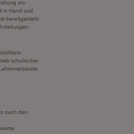
waltung am
d in Hand und
 bereitgestellt
-Anleitungen
plattform
ieb schulischer
 Lehrerverbände,
ts nach den
sierte