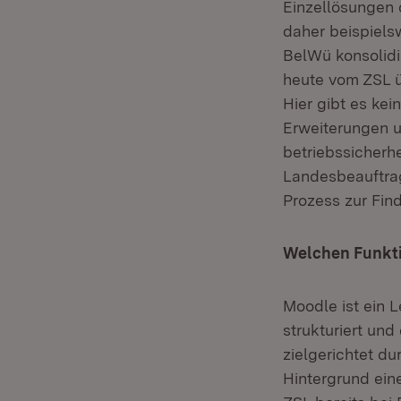
Einzellösungen 
daher beispiels
BelWü konsolidi
heute vom ZSL 
Hier gibt es ke
Erweiterungen u
betriebssicherh
Landesbeauftrag
Prozess zur Fin
Welchen Funkt
Moodle ist ein 
strukturiert un
zielgerichtet d
Hintergrund ein