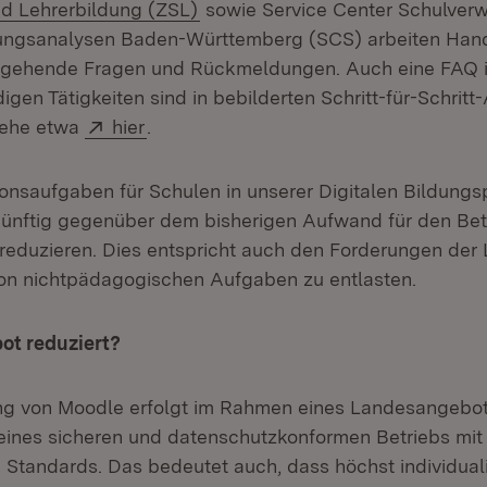
(Öffnet in neuem Fenster)
nd Lehrerbildung (ZSL)
sowie Service Center Schulver
ldungsanalysen Baden-Württemberg (SCS) arbeiten Han
gehende Fragen und Rückmeldungen. Auch eine FAQ ist
gen Tätigkeiten sind in bebilderten Schritt-für-Schritt
Extern:
(Öffnet in neuem Fenster)
iehe etwa
hier
.
ionsaufgaben für Schulen in unserer Digitalen Bildungs
ünftig gegenüber dem bisherigen Aufwand für den Betr
reduzieren. Dies entspricht auch den Forderungen der
von nichtpädagogischen Aufgaben zu entlasten.
ot reduziert?
ung von Moodle erfolgt im Rahmen eines Landesangebo
ines sicheren und datenschutzkonformen Betriebs mit
Standards. Das bedeutet auch, dass höchst individuali