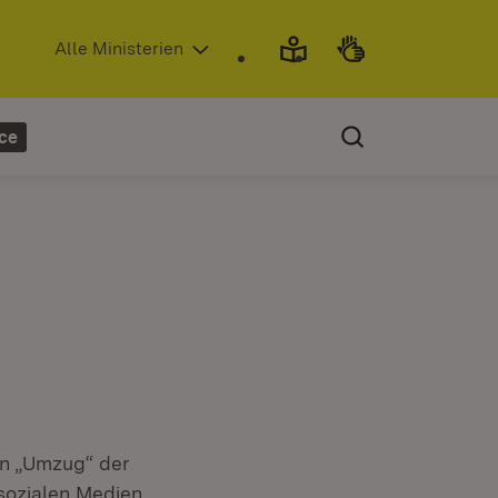
(Öffnet in neuem Fenster)
Alle Ministerien
ce
n „Umzug“ der
sozialen Medien