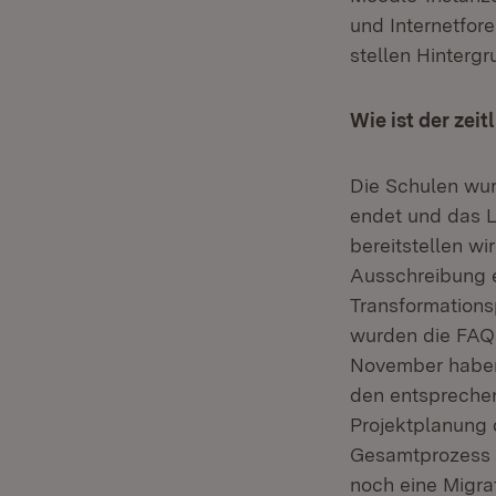
und Internetfor
stellen Hintergr
Wie ist der zei
Die Schulen wur
endet und das 
bereitstellen wi
Ausschreibung e
Transformations
wurden die FAQs
November haben 
den entsprechen
Projektplanung d
Gesamtprozess a
noch eine Migrat