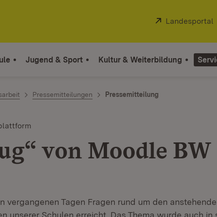
Extern:
Landesportal
ule
Jugend & Sport
Kultur & Weiterbildung
Servi
sarbeit
Pressemitteilungen
Pressemitteilung
plattform
ug“ von Moodle BW
en vergangenen Tagen Fragen rund um den anstehende
n unserer Schulen erreicht. Das Thema wurde auch in 