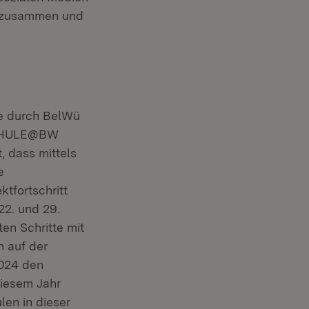
en zusammen und
le durch BelWü
 SCHULE@BW
, dass mittels
e
tfortschritt
22. und 29.
en Schritte mit
n auf der
2024 den
diesem Jahr
len in dieser