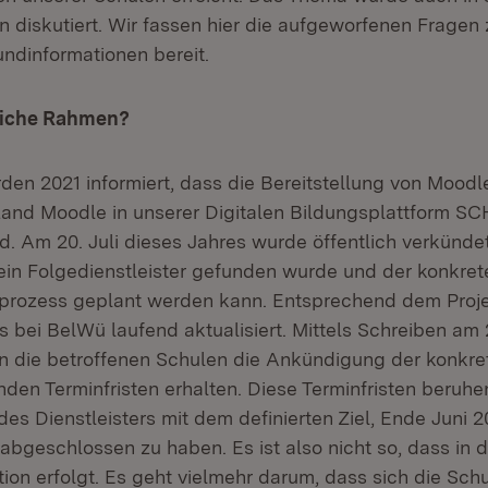
en diskutiert. Wir fassen hier die aufgeworfenen Frag
undinformationen bereit.
tliche Rahmen?
den 2021 informiert, dass die Bereitstellung von Mood
Land Moodle in unserer Digitalen Bildungsplattform
rd. Am 20. Juli dieses Jahres wurde öffentlich verkündet
in Folgedienstleister gefunden wurde und der konkret
prozess geplant werden kann. Entsprechend dem Projek
 bei BelWü laufend aktualisiert. Mittels Schreiben am 
die betroffenen Schulen die Ankündigung der konkret
den Terminfristen erhalten. Diese Terminfristen beruhe
es Dienstleisters mit dem definierten Ziel, Ende Juni 
bgeschlossen zu haben. Es ist also nicht so, dass in 
ion erfolgt. Es geht vielmehr darum, dass sich die Schu