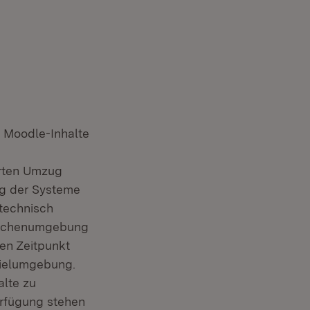
 Moodle-Inhalte
erten Umzug
ung der Systeme
 technisch
ischenumgebung
ren Zeitpunkt
 Zielumgebung.
alte zu
erfügung stehen