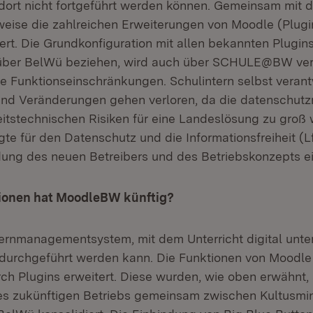
dort nicht fortgeführt werden können. Gemeinsam mit
weise die zahlreichen Erweiterungen von Moodle (Plugin
ert. Die Grundkonfiguration mit allen bekannten Plugins
über BelWü beziehen, wird auch über SCHULE@BW verf
ine Funktionseinschränkungen. Schulintern selbst veran
nd Veränderungen gehen verloren, da die datenschutz
eitstechnischen Risiken für eine Landeslösung zu groß 
te für den Datenschutz und die Informationsfreiheit (L
dung des neuen Betreibers und des Betriebskonzepts 
ionen hat MoodleBW künftig?
Lernmanagementsystem, mit dem Unterricht digital unter
d durchgeführt werden kann. Die Funktionen von Moodl
urch Plugins erweitert. Diese wurden, wie oben erwähnt
es zukünftigen Betriebs gemeinsam zwischen Kultusmi