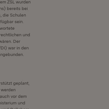
 dem ZSL wurden
s) bereits bei
, die Schulen
ügbar sein.
twortete
rechtlichen und
wären. Der
fDI) war in den
eingebunden.
stützt geplant,
e werden
, auch vor dem
nisterium und