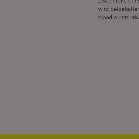
ZSL bereits bei
wird beibehalten
Moodle entspric