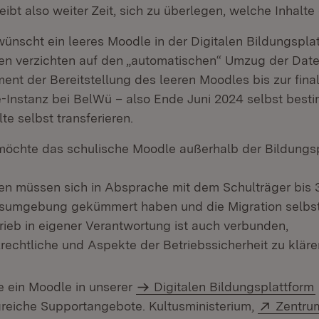
leibt also weiter Zeit, sich zu überlegen, welche Inhalte 
wünscht ein leeres Moodle in der Digitalen Bildungspla
en verzichten auf den „automatischen“ Umzug der Date
nt der Bereitstellung des leeren Moodles bis zur fin
e-Instanz bei BelWü – also Ende Juni 2024 selbst best
te selbst transferieren.
möchte das schulische Moodle außerhalb der Bildungsp
en müssen sich in Absprache mit dem Schulträger bis 
bsumgebung gekümmert haben und die Migration selbst
rieb in eigener Verantwortung ist auch verbunden,
rechtliche und Aspekte der Betriebssicherheit zu kläre
ie ein Moodle in unserer
Digitalen Bildungsplattform
Extern:
reiche Supportangebote. Kultusministerium,
Zentrum