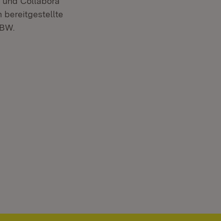
n und Collabora
 bereitgestellte
 BW.