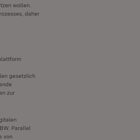
tzen wollen.
Prozesses, daher
plattform
len gesetzlich
hende
en zur
gitalen
BW. Parallel
e von