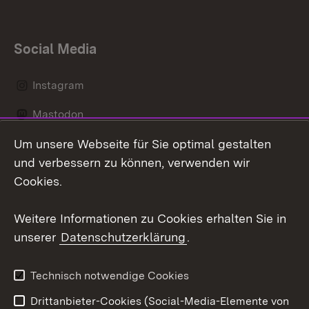
Social Media
Instagram
Mastodon
Um unsere Webseite für Sie optimal gestalten
Messenger
und verbessern zu können, verwenden wir
Social Wall
Cookies.
Youtube
Weitere Informationen zu Cookies erhalten Sie in
unserer
Datenschutzerklärung
.
Zum 
Datenschutz
Barrierefreiheit
Technisch notwendige Cookies
Kontakt
Impressum
Drittanbieter-Cookies (Social-Media-Elemente von
Cookies