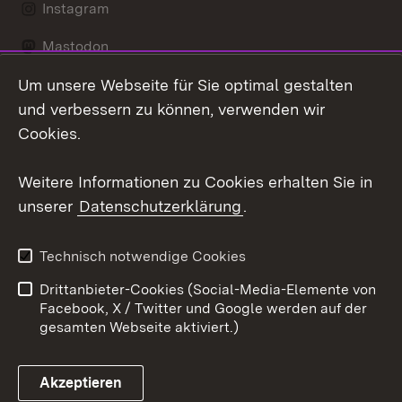
Instagram
Mastodon
Um unsere Webseite für Sie optimal gestalten
Messenger
und verbessern zu können, verwenden wir
Social Wall
Cookies.
Youtube
Weitere Informationen zu Cookies erhalten Sie in
unserer
Datenschutzerklärung
.
Zum 
Datenschutz
Barrierefreiheit
Technisch notwendige Cookies
Kontakt
Impressum
Drittanbieter-Cookies (Social-Media-Elemente von
Cookies
Facebook, X / Twitter und Google werden auf der
gesamten Webseite aktiviert.)
Akzeptieren
Link zum Landesportal