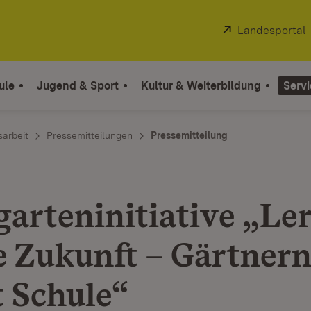
Extern:
Landesportal
ule
Jugend & Sport
Kultur & Weiterbildung
Servi
sarbeit
Pressemitteilungen
Pressemitteilung
garteninitiative „Le
ie Zukunft – Gärtner
 Schule“