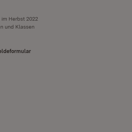
g im Herbst 2022
ten und Klassen
eldeformular
(Öffnet in neuem Fenster)