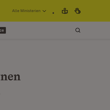
(Öffnet in neuem Fenster)
Alle Ministerien
ce
rnen
n