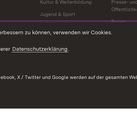
g
Kultur & Weiterbildung
Presse- un
Öffentlichk
Jugend & Sport
Ferien
erbessern zu können, verwenden wir Cookies.
Stellen
Publikatio
serer
Datenschutzerklärung
.
WATT
ebook, X / Twitter und Google werden auf der gesamten Webs
Datenschutz
Bar