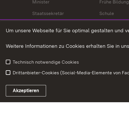
Minister
Frühe Bildun
Staatssekretär
Schule
Kultusministerium
Um unsere Webseite für Sie optimal gestalten und v
Kultusverwaltung
Weitere Informationen zu Cookies erhalten Sie in un
Anfahrt und Kontakt
Technisch notwendige Cookies
Drittanbieter-Cookies (Social-Media-Elemente von Fac
Link zum Landesportal
Akzeptieren