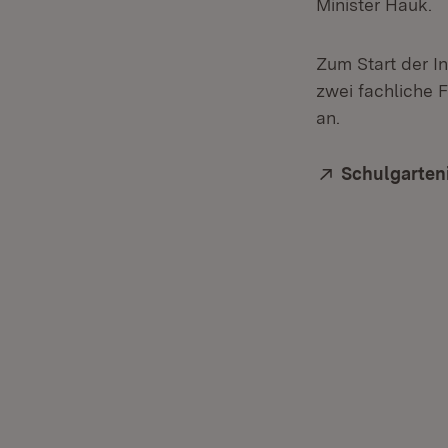
Minister Hauk.
Zum Start der I
zwei fachliche 
an.
Extern:
Schulgarten