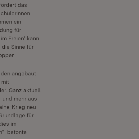
ördert das
Schülerinnen
mmen ein
ldung für
im Freien‘ kann
 die Sinne für
opper.
nden angebaut
 mit
r. Ganz aktuell
r und mehr aus
aine-Krieg neu
Grundlage für
dies im
n“, betonte