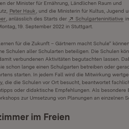
ten der Minister für Ernährung, Ländlichen Raum und
utz,
Peter Hauk
, und die Ministerin für Kultus, Jugend 
Extern:
(Ö
per
, anlässlich des Starts der
Schulgarteninitiative
im
ntag, 19. September 2022 in Stuttgart.
Lernen für die Zukunft – Gärtnern macht Schule“ könne
e Schulen aller Schularten beteiligen. Die Schulen kön
damit verbundenen Aktivitäten begutachten lassen. Dab
 sie schon lange einen Schulgarten betreiben oder gera
tens starten. In jedem Fall wird die Mitwirkung wertge
, die die Schulen vor Ort besucht, beantwortet fachlic
ntipps oder didaktische Empfehlungen. Als besondere
orkshops zur Umsetzung von Planungen an einzelnen S
immer im Freien