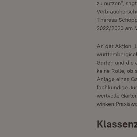
zu nutzen“, sag
Verbrauchersch
Theresa Schop
2022/2023 am Mo
An der Aktion „
württembergisch
Garten und die 
keine Rolle, ob
Anlage eines Gar
fachkundige Jury
wertvolle Garte
winken Praxisw
Klassenz