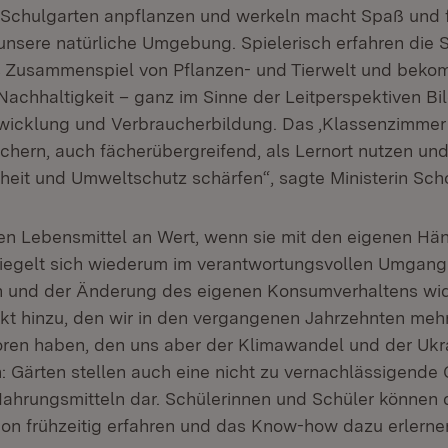
Schulgarten anpflanzen und werkeln macht Spaß und f
 unsere natürliche Umgebung. Spielerisch erfahren die 
s Zusammenspiel von Pflanzen- und Tierwelt und beko
Nachhaltigkeit – ganz im Sinne der Leitperspektiven Bi
wicklung und Verbraucherbildung. Das ‚Klassenzimmer 
chern, auch fächerübergreifend, als Lernort nutzen und
eit und Umweltschutz schärfen“, sagte Ministerin Sch
n Lebensmittel an Wert, wenn sie mit den eigenen Hä
iegelt sich wiederum im verantwortungsvollen Umgang
 und der Änderung des eigenen Konsumverhaltens wide
t hinzu, den wir in den vergangenen Jahrzehnten meh
ren haben, den uns aber der Klimawandel und der Ukr
Gärten stellen auch eine nicht zu vernachlässigende 
ahrungsmitteln dar. Schülerinnen und Schüler können 
on frühzeitig erfahren und das Know-how dazu erlerne