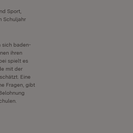
und Sport,
ffnet in neuem Fenster)
 Schuljahr
n sich baden-
nen ihren
ei spielt es
de mit der
schätzt. Eine
he Fragen, gibt
 Belohnung
chulen.