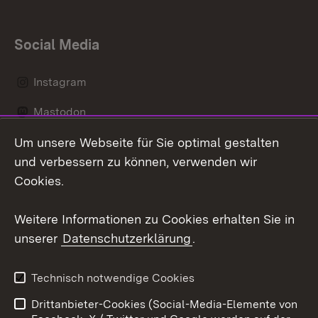
Social Media
Instagram
Mastodon
Um unsere Webseite für Sie optimal gestalten
Messenger
und verbessern zu können, verwenden wir
Social Wall
Cookies.
Youtube
Weitere Informationen zu Cookies erhalten Sie in
unserer
Datenschutzerklärung
.
Zum 
Datenschutz
Barrierefreiheit
Technisch notwendige Cookies
Kontakt
Impressum
Drittanbieter-Cookies (Social-Media-Elemente von
Cookies