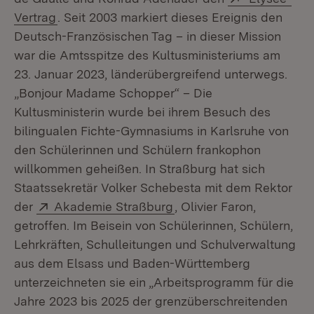
(Öffnet in neuem Fenster)
Vertrag
. Seit 2003 markiert dieses Ereignis den
Deutsch-Französischen Tag – in dieser Mission
war die Amtsspitze des Kultusministeriums am
23. Januar 2023, länderübergreifend unterwegs.
„Bonjour Madame Schopper“ – Die
Kultusministerin wurde bei ihrem Besuch des
bilingualen Fichte-Gymnasiums in Karlsruhe von
den Schülerinnen und Schülern frankophon
willkommen geheißen. In Straßburg hat sich
Staatssekretär Volker Schebesta mit dem Rektor
Extern:
(Öffnet in neuem Fenste
der
Akademie Straßburg
, Olivier Faron,
getroffen. Im Beisein von Schülerinnen, Schülern,
Lehrkräften, Schulleitungen und Schulverwaltung
aus dem Elsass und Baden-Württemberg
unterzeichneten sie ein „Arbeitsprogramm für die
Jahre 2023 bis 2025 der grenzüberschreitenden