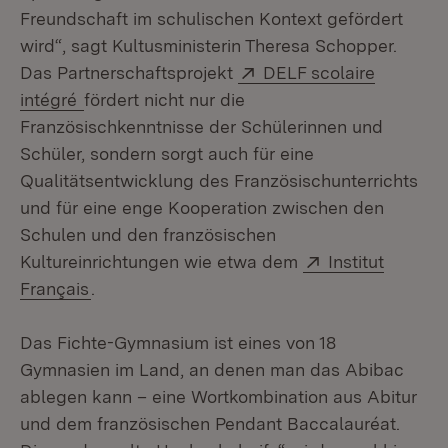
Freundschaft im schulischen Kontext gefördert
wird“, sagt Kultusministerin Theresa Schopper.
Extern:
Das Partnerschaftsprojekt
DELF scolaire
(Öffnet in neuem Fenster)
intégré
fördert nicht nur die
Französischkenntnisse der Schülerinnen und
Schüler, sondern sorgt auch für eine
Qualitätsentwicklung des Französischunterrichts
und für eine enge Kooperation zwischen den
Schulen und den französischen
Extern:
Kultureinrichtungen wie etwa dem
Institut
(Öffnet in neuem Fenster)
Français
.
Das Fichte-Gymnasium ist eines von 18
Gymnasien im Land, an denen man das Abibac
ablegen kann – eine Wortkombination aus Abitur
und dem französischen Pendant Baccalauréat.