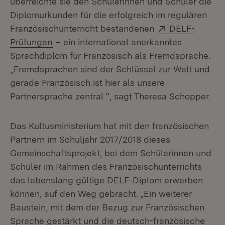
überreichte sie den Schülerinnen und Schüler die
Diplomurkunden für die erfolgreich im regulären
Extern:
Französischunterricht bestandenen
DELF-
(Öffnet in neuem Fenster)
Prüfungen
– ein international anerkanntes
Sprachdiplom für Französisch als Fremdsprache.
„Fremdsprachen sind der Schlüssel zur Welt und
gerade Französisch ist hier als unsere
Partnersprache zentral “, sagt Theresa Schopper.
Das Kultusministerium hat mit den französischen
Partnern im Schuljahr 2017/2018 dieses
Gemeinschaftsprojekt, bei dem Schülerinnen und
Schüler im Rahmen des Französischunterrichts
das lebenslang gültige DELF-Diplom erwerben
können, auf den Weg gebracht. „Ein weiterer
Baustein, mit dem der Bezug zur Französischen
Sprache gestärkt und die deutsch-französische