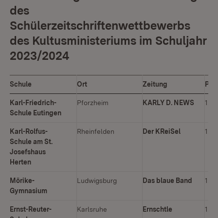
des
Schülerzeitschriftenwettbewerbs
des Kultusministeriums im Schuljahr
2023/2024
Schule
Ort
Zeitung
Pla
Karl-Friedrich-
Pforzheim
KARLY D. NEWS
1. P
Schule Eutingen
Karl-Rolfus-
Rheinfelden
Der KReiSel
1. P
Schule am St.
Josefshaus
Herten
Mörike-
Ludwigsburg
Das blaue Band
1. P
Gymnasium
Ernst-Reuter-
Karlsruhe
Ernschtle
1. P