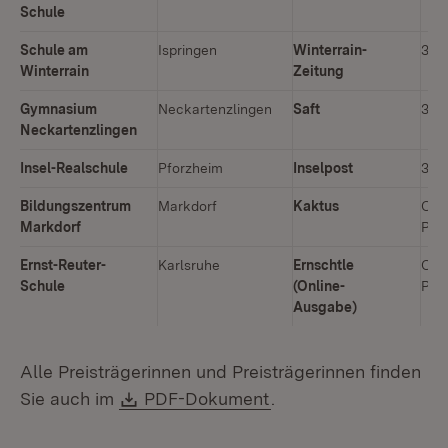
Schule
Schule am
Ispringen
Winterrain-
3. P
Winterrain
Zeitung
Gymnasium
Neckartenzlingen
Saft
3. P
Neckartenzlingen
Insel-Realschule
Pforzheim
Inselpost
3. P
Bildungszentrum
Markdorf
Kaktus
Onli
Markdorf
Prei
Ernst-Reuter-
Karlsruhe
Ernschtle
Onli
Schule
(Online-
Prei
Ausgabe)
Alle Preisträgerinnen und Preisträgerinnen finden
Download:
(Öffnet in neuem Fens
Sie auch im
PDF-Dokument
.