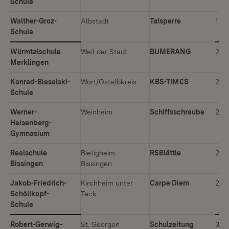
Schule
Walther-Groz-
Albstadt
Talsperre
1. P
Schule
Würmtalschule
Weil der Stadt
BUMERANG
2. P
Merklingen
Konrad-Biesalski-
Wört/Ostalbkreis
KBS-TIM€S
2. P
Schule
Werner-
Weinheim
Schiffsschraube
2. P
Heisenberg-
Gymnasium
Realschule
Bietigheim-
RSBlättle
2. P
Bissingen
Bissingen
Jakob-Friedrich-
Kirchheim unter
Carpe Diem
2. P
Schöllkopf-
Teck
Schule
Robert-Gerwig-
St. Georgen
Schulzeitung
3. P