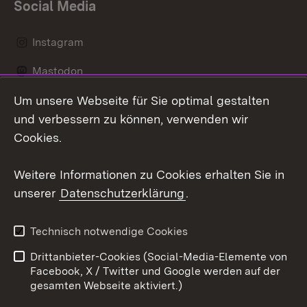
Social Media
Instagram
Mastodon
Um unsere Webseite für Sie optimal gestalten
Messenger
und verbessern zu können, verwenden wir
Social Wall
Cookies.
Youtube
Weitere Informationen zu Cookies erhalten Sie in
unserer
Datenschutzerklärung
.
Zum 
Datenschutz
Barrierefreiheit
Technisch notwendige Cookies
Kontakt
Impressum
Drittanbieter-Cookies (Social-Media-Elemente von
Cookies
Facebook, X / Twitter und Google werden auf der
gesamten Webseite aktiviert.)