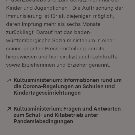
Kinder und Jugendlichen.“ Die Auffrischung der
Immunisierung ist für all diejenigen möglich,
deren Impfung mehr als sechs Monate
zurückliegt. Darauf hat das baden-
württembergische Sozialministerium in einer
seiner jüngsten Pressemitteilung bereits
hingewiesen und hier explizit auch Lehrkräfte
sowie Erzieherinnen und Erzieher genannt.
Extern:
Kultusministerium: Informationen rund um
die Corona-Regelungen an Schulen und
Kindertageseinrichtungen
(Öffnet in neuem Fen
Extern:
Kultusministerium: Fragen und Antworten
zum Schul- und Kitabetrieb unter
Pandemiebedingungen
(Öffnet in neuem Fenste