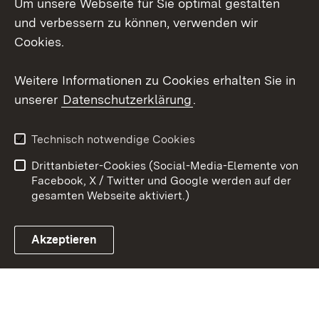
Um unsere Webseite für Sie optimal gestalten
Messenger
und verbessern zu können, verwenden wir
Social Wall
Cookies.
Youtube
Weitere Informationen zu Cookies erhalten Sie in
unserer
Datenschutzerklärung
.
Zum 
Datenschutz
Barrierefreiheit
Technisch notwendige Cookies
Kontakt
Impressum
Drittanbieter-Cookies (Social-Media-Elemente von
Cookies
Facebook, X / Twitter und Google werden auf der
gesamten Webseite aktiviert.)
Akzeptieren
Link zum Landesportal