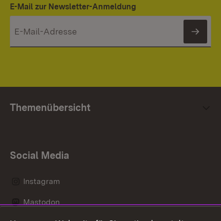
E-Mail zur Newsletter-Anmeldung
News
Themenübersicht
Social Media
Instagram
Mastodon