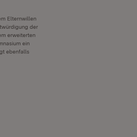
m Elternwillen
twürdigung der
em erweiterten
ymnasium ein
gt ebenfalls