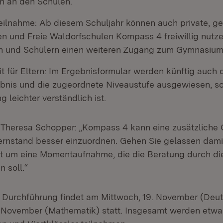
 an den Schulen.
Teilnahme: Ab diesem Schuljahr können auch private, g
n und Freie Waldorfschulen Kompass 4 freiwillig nutze
n und Schülern einen weiteren Zugang zum Gymnasium 
t für Eltern: Im Ergebnisformular werden künftig auch 
nis und die zugeordnete Niveaustufe ausgewiesen, s
leichter verständlich ist.
n Theresa Schopper: „Kompass 4 kann eine zusätzliche 
ernstand besser einzuordnen. Gehen Sie gelassen dami
tzt um eine Momentaufnahme, die die Beratung durch di
n soll.“
 Durchführung findet am Mittwoch, 19. November (Deu
 November (Mathematik) statt. Insgesamt werden etwa