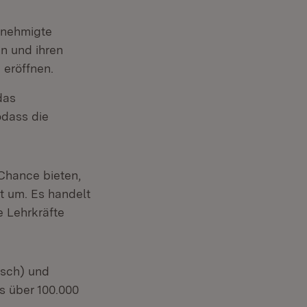
enehmigte
n und ihren
eröffnen.
das
odass die
Chance bieten,
t um. Es handelt
e Lehrkräfte
tsch) und
s über 100.000