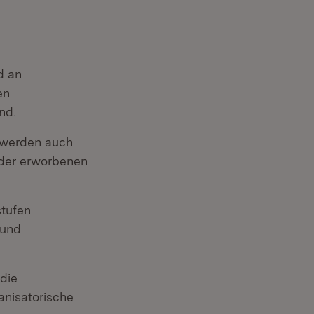
d an
en
nd.
, werden auch
 der erworbenen
stufen
 und
 die
anisatorische