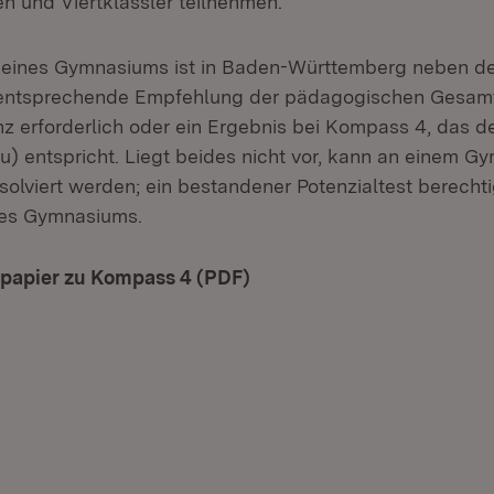
en und Viertklässler teilnehmen.
 eines Gymnasiums ist in Baden-Württemberg neben de
e entsprechende Empfehlung der pädagogischen Gesam
z erforderlich oder ein Ergebnis bei Kompass 4, das d
u) entspricht. Liegt beides nicht vor, kann an einem G
solviert werden; ein bestandener Potenzialtest berechti
es Gymnasiums.
spapier zu Kompass 4 (PDF)
(Öffnet in neuem Fenster)