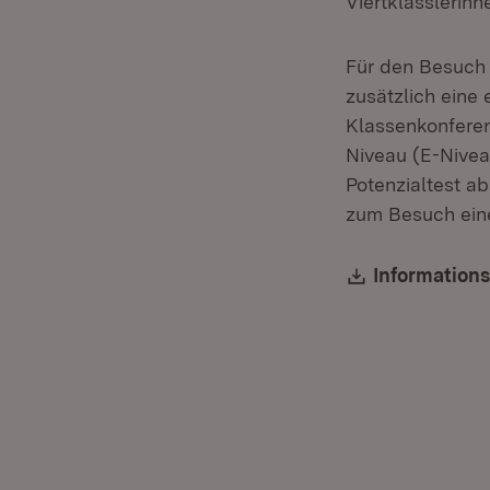
Viertklässlerinn
Für den Besuch
zusätzlich ein
Klassenkonferen
Niveau (E-Nivea
Potenzialtest ab
zum Besuch ein
Download:
Information