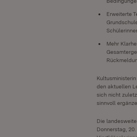
Bedingungen
Erweiterte 
Grundschule
Schülerinne
Mehr Klarhei
Gesamtergeb
Rückmeldung 
Kultusministeri
den aktuellen L
sich nicht zule
sinnvoll ergänze
Die landesweite
Donnerstag, 20.