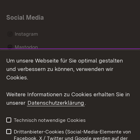
Social Media
Instagram
Mastodon
Um unsere Webseite für Sie optimal gestalten
Messenger
und verbessern zu können, verwenden wir
Social Wall
Cookies.
Youtube
Weitere Informationen zu Cookies erhalten Sie in
unserer
Datenschutzerklärung
.
Zum 
Datenschutz
Barrierefreiheit
Technisch notwendige Cookies
Kontakt
Impressum
Drittanbieter-Cookies (Social-Media-Elemente von
Cookies
Facebook, X / Twitter und Google werden auf der