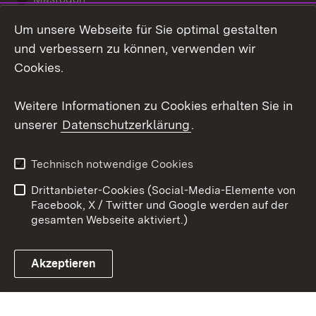
Um unsere Webseite für Sie optimal gestalten
Messenger
und verbessern zu können, verwenden wir
Social Wall
Cookies.
Youtube
Weitere Informationen zu Cookies erhalten Sie in
unserer
Datenschutzerklärung
.
Zum 
Datenschutz
Barrierefreiheit
Technisch notwendige Cookies
Kontakt
Impressum
Drittanbieter-Cookies (Social-Media-Elemente von
Cookies
Facebook, X / Twitter und Google werden auf der
gesamten Webseite aktiviert.)
Akzeptieren
Link zum Landesportal