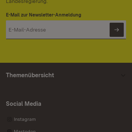
Landesregierung.
E-Mail zur Newsletter-Anmeldung
News
Themenübersicht
Social Media
Instagram
Mastodon