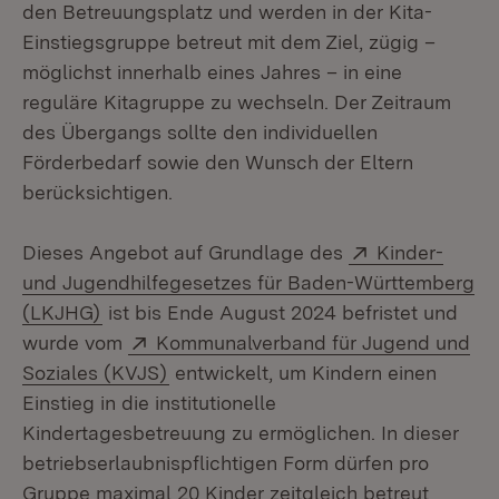
den Betreuungsplatz und werden in der Kita-
Einstiegsgruppe betreut mit dem Ziel, zügig –
möglichst innerhalb eines Jahres – in eine
reguläre Kitagruppe zu wechseln. Der Zeitraum
des Übergangs sollte den individuellen
Förderbedarf sowie den Wunsch der Eltern
berücksichtigen.
Extern:
Dieses Angebot auf Grundlage des
Kinder-
und Jugendhilfegesetzes für Baden-Württemberg
(Öffnet in neuem Fenster)
(LKJHG)
ist bis Ende August 2024 befristet und
Extern:
wurde vom
Kommunalverband für Jugend und
(Öffnet in neuem Fenster)
Soziales (KVJS)
entwickelt, um Kindern einen
Einstieg in die institutionelle
Kindertagesbetreuung zu ermöglichen. In dieser
betriebserlaubnispflichtigen Form dürfen pro
Gruppe maximal 20 Kinder zeitgleich betreut