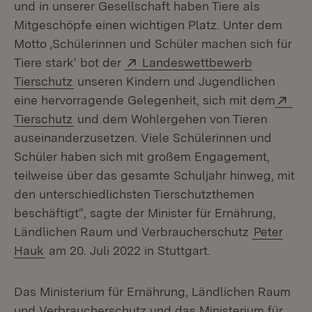
und in unserer Gesellschaft haben Tiere als
Mitgeschöpfe einen wichtigen Platz. Unter dem
Motto ‚Schülerinnen und Schüler machen sich für
Extern:
Tiere stark‘ bot der
Landeswettbewerb
(Öffnet in neuem Fenster)
Tierschutz
unseren Kindern und Jugendlichen
Ext
eine hervorragende Gelegenheit, sich mit dem
(Öffnet in neuem Fenster)
Tierschutz
und dem Wohlergehen von Tieren
auseinanderzusetzen. Viele Schülerinnen und
Schüler haben sich mit großem Engagement,
teilweise über das gesamte Schuljahr hinweg, mit
den unterschiedlichsten Tierschutzthemen
beschäftigt“, sagte der Minister für Ernährung,
Ländlichen Raum und Verbraucherschutz
Peter
Hauk
am 20. Juli 2022 in Stuttgart.
Das Ministerium für Ernährung, Ländlichen Raum
und Verbraucherschutz und das Ministerium für