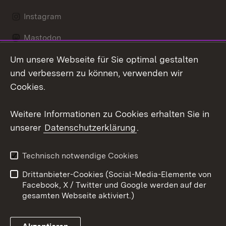
Instagram
Mastodon
Um unsere Webseite für Sie optimal gestalten
Messenger
und verbessern zu können, verwenden wir
Social Wall
Cookies.
Youtube
Weitere Informationen zu Cookies erhalten Sie in
unserer
Datenschutzerklärung
.
Zum 
Datenschutz
Barrierefreiheit
Technisch notwendige Cookies
Kontakt
Impressum
Drittanbieter-Cookies (Social-Media-Elemente von
Cookies
Facebook, X / Twitter und Google werden auf der
gesamten Webseite aktiviert.)