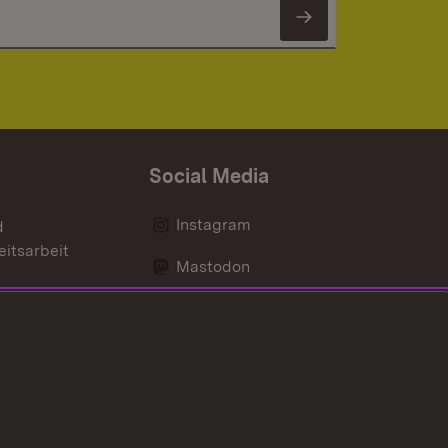
Newsletter 
Social Media
Instagram
d
eitsarbeit
Mastodon
Messenger
Social Wall
nen
Youtube