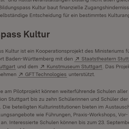
Bildungspass Kultur baut finanzielle Zugangshindernis
 selbständige Entscheidung für ein bestimmtes Kulturan
pass Kultur
 Kultur ist ein Kooperationsprojekt des Ministeriums fü
Extern:
rt Baden-Württemberg mit den
Staatstheatern Stutt
(Öffnet in neuem Fenster)
Extern:
(Öffnet in 
uttgart
und dem
Kunstmuseum Stuttgart
. Das Proje
Extern:
(Öffnet in neuem Fenster)
rnehmen
GFT Technologies
unterstützt.
me am Pilotprojekt können weiterführende Schulen aller 
ion Stuttgart bis zu zehn Schülerinnen und Schüler der
 Die beteiligten Kulturinstitutionen bieten im Austausc
lungsangebote wie Führungen, Praxis-Workshops, Vor-
n. Interessierte Schulen können bis zum 23. Septembe