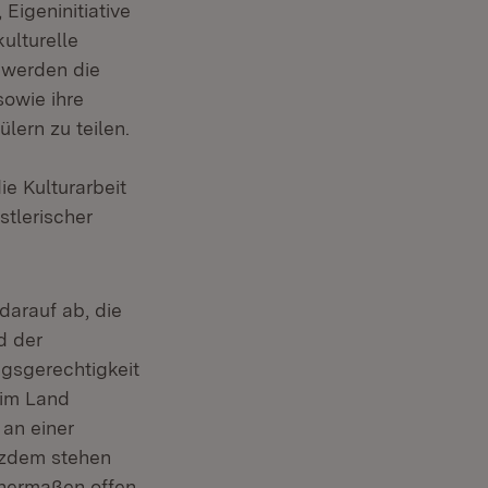
Eigeninitiative
ulturelle
 werden die
owie ihre
lern zu teilen.
ie Kulturarbeit
tlerischer
darauf ab, die
d der
ngsgerechtigkeit
 im Land
 an einer
tzdem stehen
chermaßen offen.