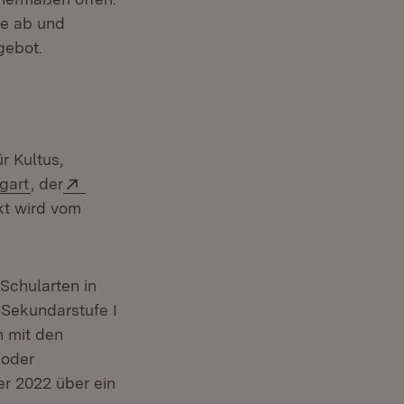
se ab und
gebot.
r Kultus,
(Öffnet in neuem Fenster)
Extern:
gart
, der
neuem Fenster)
kt wird vom
Schularten in
 Sekundarstufe I
h mit den
 oder
r 2022 über ein