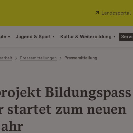
Extern:
Landesportal
ule
Jugend & Sport
Kultur & Weiterbildung
Servi
sarbeit
Pressemitteilungen
Pressemitteilung
projekt Bildungspass
r startet zum neuen
jahr