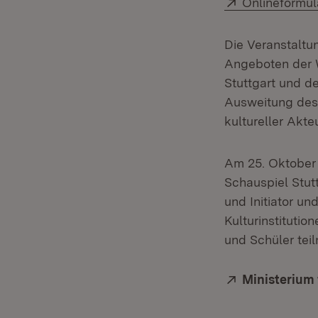
Extern:
Onlineformul
Die Veranstaltu
Angeboten der W
Stuttgart und d
Ausweitung des 
kultureller Akt
Am 25. Oktober 
Schauspiel Stut
und Initiator u
Kulturinstitutio
und Schüler tei
Extern:
Ministerium 