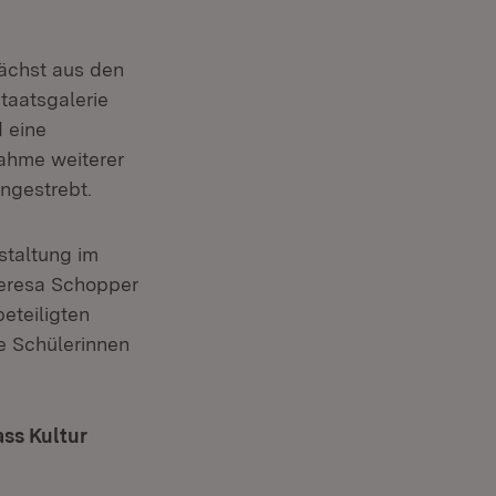
nächst aus den
taatsgalerie
 eine
ahme weiterer
angestrebt.
staltung im
heresa Schopper
eteiligten
ie Schülerinnen
ass Kultur
(Öffnet in neuem Fenster)