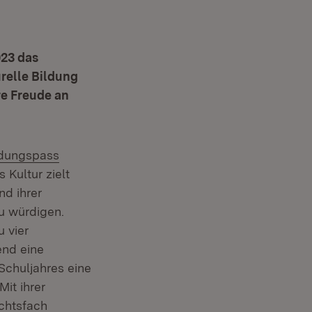
023 das
urelle Bildung
re Freude an
ern:
ldungspass
 Kultur zielt
nd ihrer
u würdigen.
u vier
end eine
Schuljahres eine
it ihrer
ichtsfach