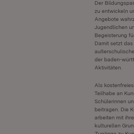
Der Bildungspass
zu entwickeln u
Angebote wahrzu
Jugendlichen un
Begeisterung für
Damit setzt das 
außerschulischer
der baden-württ
Aktivitäten.
Als kostenfreies
Teilhabe an Kun
Schülerinnen un
beitragen. Die 
arbeiten mit ih
kulturellen Gru
Zugänge zu Kuns