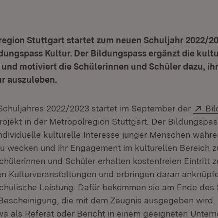
region Stuttgart startet zum neuen Schuljahr 2022/2
ldungspass Kultur. Der Bildungspass ergänzt die kult
und motiviert die Schülerinnen und Schüler dazu, ih
ur auszuleben.
Ext
Schuljahres 2022/2023 startet im September der
Bi
 neuem Fenster)
rojekt in der Metropolregion Stuttgart. Der Bildungspass
ndividuelle kulturelle Interesse junger Menschen währe
u wecken und ihr Engagement im kulturellen Bereich z
ülerinnen und Schüler erhalten kostenfreien Eintritt z
en Kulturveranstaltungen und erbringen daran anknüpf
chulische Leistung. Dafür bekommen sie am Ende des 
escheinigung, die mit dem Zeugnis ausgegeben wird. M
wa als Referat oder Bericht in einem geeigneten Unterr