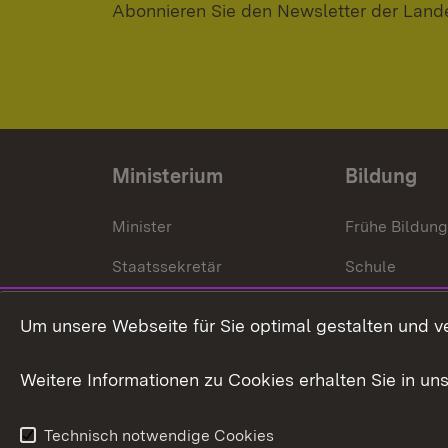
Abonnieren Sie den Newsletter der Land
Ministerium
Bildung
Minister
Frühe Bildun
Staatssekretär
Schule
Kultusministerium
Um unsere Webseite für Sie optimal gestalten und v
Kultusverwaltung
Weitere Informationen zu Cookies erhalten Sie in un
Anfahrt und Kontakt
Technisch notwendige Cookies