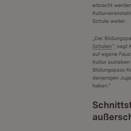
erbracht werden
Kulturveranstal
Schule weiter.
„Der Bildungspas
(Öffnet
Schulen
“, sagt 
auf eigene Faus
Kultur ausleben
Bildungspass Ku
denjenigen Juge
haben.“
Schnitts
außersch