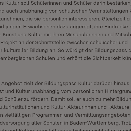
 Kultur soll Schülerinnen und Schüler darin bestärken, 
nd auch unabhängig von schulischen Veranstaltungen k
nehmen, die sie persönlich interessieren. Gleichzeitig
d jungen Erwachsenen dazu angeregt, ihre Eindrücke s
 Kunst und Kultur mit ihren Mitschülerinnen und Mitschü
Projekt an der Schnittstelle zwischen schulischer und
 kultureller Bildung an. So würdigt der Bildungspass d
embergischen Schulen und erhöht die Sichtbarkeit küns
 Angebot zielt der Bildungspass Kultur darüber hinaus 
st und Kultur unabhängig vom persönlichen Hintergrun
d Schüler zu fördern. Damit soll er auch zu mehr Bildu
Kulturinstitutionen und Kultur-Akteurinnen und -Akteure
ren vielfältigen Programmen und Vermittlungsangeboten
ndversorgung aller Schulen in Baden-Württemberg. Tro
t- und Kulturveranstaltungen bislang nicht allen glei