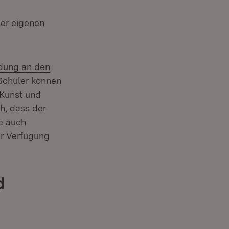
er eigenen
ldung an den
 Schüler können
 Kunst und
h, dass der
e auch
ur Verfügung
d