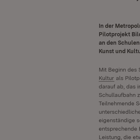
In der Metropol
Pilotprojekt Bi
an den Schulen 
Kunst und Kult
Mit Beginn des 
(Öffnet in
Kultur
als Pilotp
darauf ab, das i
Schullaufbahn z
Teilnehmende Sch
unterschiedlich
eigenständige s
entsprechende B
Leistung, die et