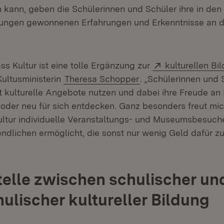
 kann, geben die Schülerinnen und Schüler ihre in den
tungen gewonnenen Erfahrungen und Erkenntnisse an d
Extern:
s Kultur ist eine tolle Ergänzung zur
kulturellen Bi
 in neuem Fenster)
Kultusministerin
Theresa Schopper
. „Schülerinnen und
t kulturelle Angebote nutzen und dabei ihre Freude an
 oder neu für sich entdecken. Ganz besonders freut mic
ltur individuelle Veranstaltungs- und Museumsbesuch
ndlichen ermöglicht, die sonst nur wenig Geld dafür z
telle zwischen schulischer un
ulischer kultureller Bildung