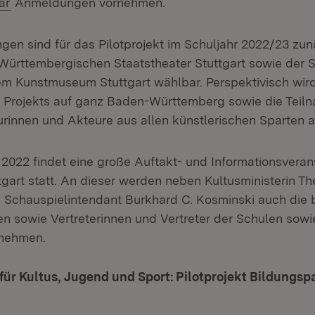
(Öffnet in neuem Fenster)
ar
Anmeldungen vornehmen.
ngen sind für das Pilotprojekt im Schuljahr 2022/23 zu
ürttembergischen Staatstheater Stuttgart sowie der S
em Kunstmuseum Stuttgart wählbar. Perspektivisch wird
Projekts auf ganz Baden-Württemberg sowie die Teiln
eurinnen und Akteure aus allen künstlerischen Sparten 
2022 findet eine große Auftakt- und Informationsveran
tgart statt. An dieser werden neben Kultusministerin T
nd Schauspielintendant Burkhard C. Kosminski auch die b
nen sowie Vertreterinnen und Vertreter der Schulen sow
lnehmen.
für Kultus, Jugend und Sport: Pilotprojekt Bildungsp