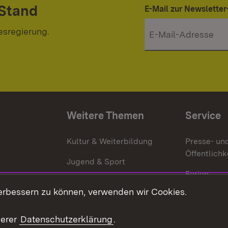
 Stand
E-Mail zur Newslett
esregierung.
Weitere Themen
Service
g
Kultur & Weiterbildung
Presse- un
Öffentlichk
Jugend & Sport
Ferien
erbessern zu können, verwenden wir Cookies.
Stellen
Publikatio
serer
Datenschutzerklärung
.