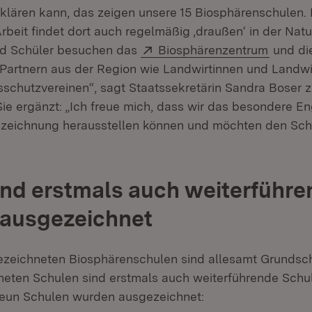
klären kann, das zeigen unsere 15 Biosphärenschulen. 
eit findet dort auch regelmäßig ‚draußen‘ in der Natur
Extern:
(Öffnet
nd Schüler besuchen das
Biosphärenzentrum
und di
 Partnern aus der Region wie Landwirtinnen und Landwi
schutzvereinen“, sagt Staatssekretärin Sandra Boser z
ie ergänzt: „Ich freue mich, dass wir das besondere 
zeichnung herausstellen können und möchten den Schu
nd erstmals auch weiterführe
 ausgezeichnet
ezeichneten Biosphärenschulen sind allesamt Grundsch
eten Schulen sind erstmals auch weiterführende Schul
neun Schulen wurden ausgezeichnet: