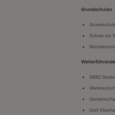
Grundschulen
Grundschule
Schule am S
Münsterschu
Weiterführende
SBBZ Seybo
Werkrealsch
Gemeinschaf
Graf-Eberh