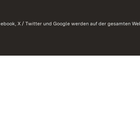
WATT
ebook, X / Twitter und Google werden auf der gesamten Webs
Datenschutz
Bar