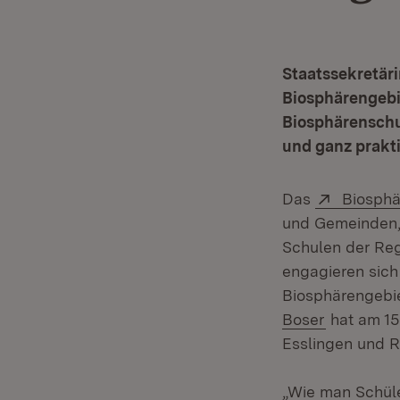
Staatssekretär
Biosphärengebi
Biosphärenschu
und ganz prakt
Extern:
Das
Biosphä
und Gemeinden,
Schulen der Reg
engagieren sich
Biosphärengebie
Boser
hat am 15
Esslingen und R
„Wie man Schüle