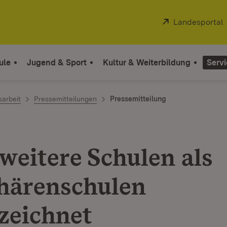
Extern:
Landesportal
ule
Jugend & Sport
Kultur & Weiterbildung
Servi
sarbeit
Pressemitteilungen
Pressemitteilung
weitere Schulen als
härenschulen
zeichnet