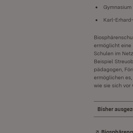
Gymnasium 
Karl-Erhard
Biosphärenschul
ermöglicht eine
Schulen im Netz
Beispiel Streu
pädagogen, Förs
ermöglichen es,
wie sie sich vor
Bisher ausgez
Extern:
Biosphäreng