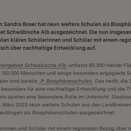
in Sandra Boser hat neun weitere Schulen als Biosph
et Schwäbische Alb ausgezeichnet. Die nun insgesam
len klären Schülerinnen und Schüler mit einem regi
isch über nachhaltige Entwicklung auf.
(Öffnet in neuem Fenster)
rengebiet Schwäbische Alb
umfasst 85.300 Hektar Flä
 150.000 Menschen und einige besonders engagierte S
Extern:
(Öffnet in neue
ion sind bereits
Biosphärenschulen
. Das heißt, die
 besonders für eine nachhaltige Entwicklung und die 
ts spielen eine besondere Rolle im Unterricht. Staatss
. März 2023 neun weitere Schulen aus den Landkreise
eutlingen als Biosphärenschulen ausgezeichnet.
rinnen und Schüler mit einem regionalen Bezug über n