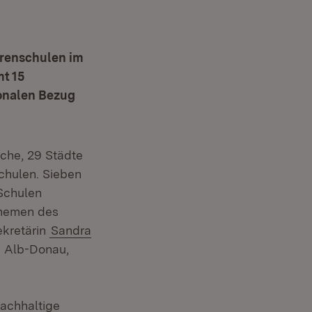
ärenschulen im
t 15
onalen Bezug
che, 29 Städte
chulen. Sieben
m Fenster)
 Schulen
Themen des
ekretärin
Sandra
n Alb-Donau,
achhaltige