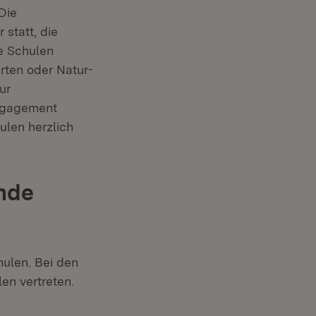
Die
 statt, die
 in neuem Fenster)
e Schulen
rten oder Natur-
ur
Engagement
len herzlich
nde
ulen. Bei den
en vertreten.