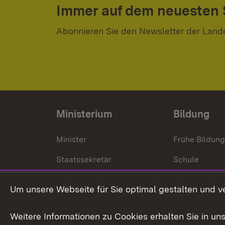
Immer auf dem neuesten
Abonnieren Sie den Newsletter der Land
Ministerium
Bildung
Minister
Frühe Bildun
Staatssekretär
Schule
Kultusministerium
Um unsere Webseite für Sie optimal gestalten und v
Kultusverwaltung
Weitere Informationen zu Cookies erhalten Sie in un
Anfahrt und Kontakt