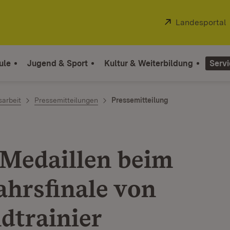
Extern:
Landesportal
ule
Jugend & Sport
Kultur & Weiterbildung
Servi
sarbeit
Pressemitteilungen
Pressemitteilung
Medaillen beim
ahrsfinale von
dtrainier