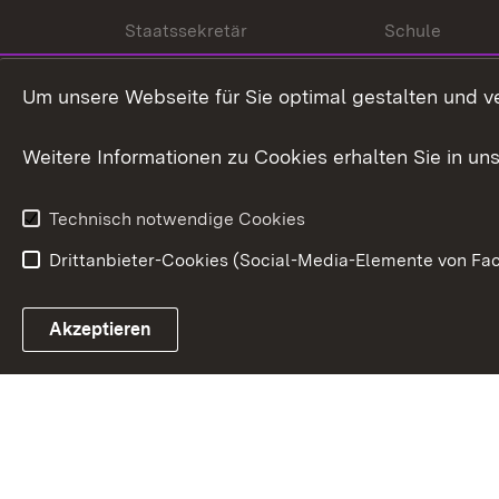
Staatssekretär
Schule
Kultusministerium
Um unsere Webseite für Sie optimal gestalten und v
Kultusverwaltung
Weitere Informationen zu Cookies erhalten Sie in un
Anfahrt und Kontakt
Technisch notwendige Cookies
Drittanbieter-Cookies (Social-Media-Elemente von Fac
Link zum Landesportal
Akzeptieren