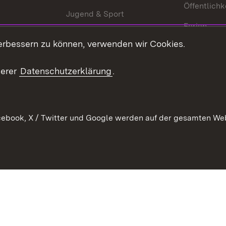
Öffentlichk
Jugend & Sport
Ferien
erbessern zu können, verwenden wir Cookies.
Stellen
Publikatio
serer
Datenschutzerklärung
.
WATT
ebook, X / Twitter und Google werden auf der gesamten Webs
Datenschutz
Bar