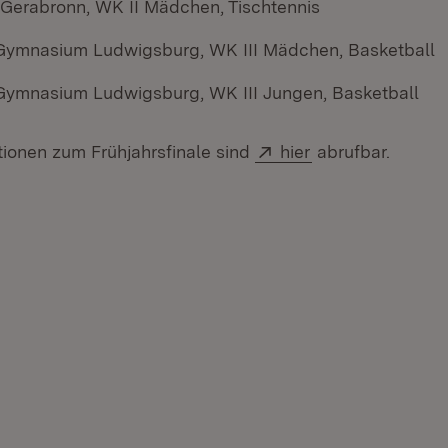
erabronn, WK II Mädchen, Tischtennis
ymnasium Ludwigsburg, WK III Mädchen, Basketball
ymnasium Ludwigsburg, WK III Jungen, Basketball
Extern:
(Öffnet in neuem
tionen zum Frühjahrsfinale sind
hier
abrufbar.