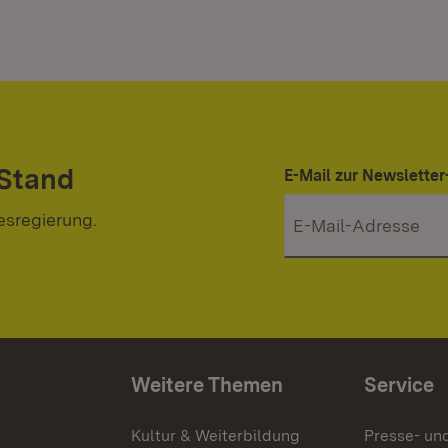
 Stand
E-Mail zur Newslett
esregierung.
Weitere Themen
Service
g
Kultur & Weiterbildung
Presse- un