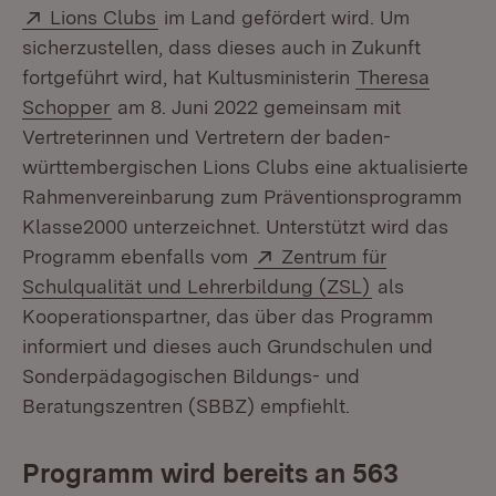
Extern:
(Öffnet in neuem Fenster)
Lions Clubs
im Land gefördert wird. Um
sicherzustellen, dass dieses auch in Zukunft
fortgeführt wird, hat Kultusministerin
Theresa
Schopper
am 8. Juni 2022 gemeinsam mit
Vertreterinnen und Vertretern der baden-
württembergischen Lions Clubs eine aktualisierte
Rahmenvereinbarung zum Präventionsprogramm
Klasse2000 unterzeichnet. Unterstützt wird das
Extern:
Programm ebenfalls vom
Zentrum für
(Öffnet in ne
Schulqualität und Lehrerbildung (ZSL)
als
Kooperationspartner, das über das Programm
informiert und dieses auch Grundschulen und
Sonderpädagogischen Bildungs- und
Beratungszentren (SBBZ) empfiehlt.
Programm wird bereits an 563