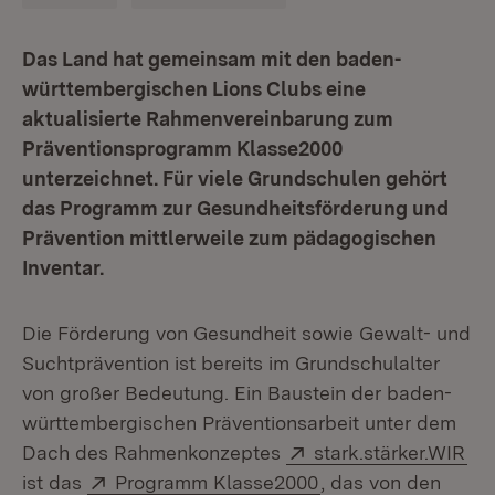
Das Land hat gemeinsam mit den baden-
württembergischen Lions Clubs eine
aktualisierte Rahmenvereinbarung zum
Präventionsprogramm Klasse2000
unterzeichnet. Für viele Grundschulen gehört
das Programm zur Gesundheitsförderung und
Prävention mittlerweile zum pädagogischen
Inventar.
Die Förderung von Gesundheit sowie Gewalt- und
Suchtprävention ist bereits im Grundschulalter
von großer Bedeutung. Ein Baustein der baden-
württembergischen Präventionsarbeit unter dem
Extern:
(Öf
Dach des Rahmenkonzeptes
stark.stärker.WIR
Extern:
(Öffnet in neuem Fe
ist das
Programm Klasse2000
, das von den