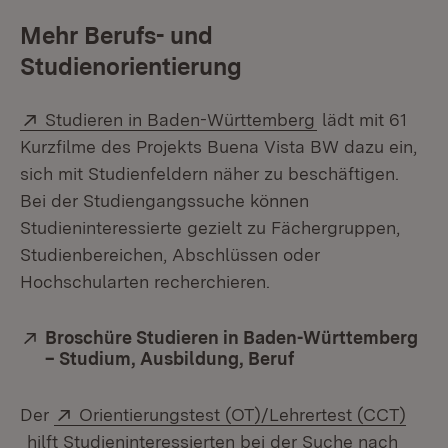
Mehr Berufs- und
Studienorientierung
Extern:
(Öffnet in neue
Studieren in Baden-Württemberg
lädt mit 61
Kurzfilme des Projekts Buena Vista BW dazu ein,
sich mit Studienfeldern näher zu beschäftigen.
Bei der Studiengangssuche können
Studieninteressierte gezielt zu Fächergruppen,
Studienbereichen, Abschlüssen oder
Hochschularten recherchieren.
Extern:
Broschüre Studieren in Baden-Württemberg
– Studium, Ausbildung, Beruf
(Öffnet in neuem 
Extern:
Der
Orientierungstest (OT)/Lehrertest (CCT)
(Öffnet in neuem Fenster)
hilft Studieninteressierten bei der Suche nach