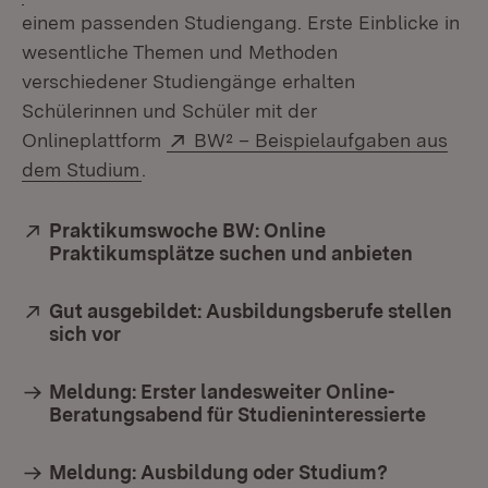
einem passenden Studiengang. Erste Einblicke in
wesentliche Themen und Methoden
verschiedener Studiengänge erhalten
Schülerinnen und Schüler mit der
Extern:
Onlineplattform
BW² – Beispielaufgaben aus
(Öffnet in neuem Fenster)
dem Studium
.
Extern:
Praktikumswoche BW: Online
Praktikumsplätze suchen und anbieten
(Öffnet
Extern:
Gut ausgebildet: Ausbildungsberufe stellen
sich vor
(Öffnet in neuem Fenster)
Meldung: Erster landesweiter Online-
Beratungsabend für Studieninteressierte
Meldung: Ausbildung oder Studium?