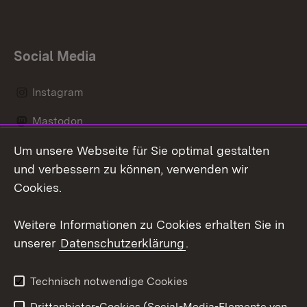
Social Media
Instagram
Mastodon
Um unsere Webseite für Sie optimal gestalten
Messenger
und verbessern zu können, verwenden wir
Social Wall
Cookies.
Youtube
Weitere Informationen zu Cookies erhalten Sie in
unserer
Datenschutzerklärung
.
Zum 
Datenschutz
Barrierefreiheit
Technisch notwendige Cookies
Kontakt
Impressum
Drittanbieter-Cookies (Social-Media-Elemente von