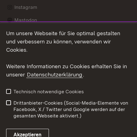
Instagram
Mastodon
Um unsere Webseite für Sie optimal gestalten
Messenger
und verbessern zu können, verwenden wir
Social Wall
Cookies.
Youtube
Weitere Informationen zu Cookies erhalten Sie in
unserer
Datenschutzerklärung
.
Zum 
Datenschutz
Barrierefreiheit
Technisch notwendige Cookies
Kontakt
Impressum
Drittanbieter-Cookies (Social-Media-Elemente von
Cookies
Facebook, X / Twitter und Google werden auf der
gesamten Webseite aktiviert.)
Akzeptieren