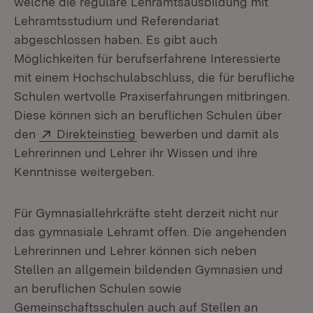
welche die reguläre Lehramtsausbildung mit
Lehramtsstudium und Referendariat
abgeschlossen haben. Es gibt auch
Möglichkeiten für berufserfahrene Interessierte
mit einem Hochschulabschluss, die für berufliche
Schulen wertvolle Praxiserfahrungen mitbringen.
Diese können sich an beruflichen Schulen über
Extern:
(Öffnet in neuem Fenster)
den
Direkteinstieg
bewerben und damit als
Lehrerinnen und Lehrer ihr Wissen und ihre
Kenntnisse weitergeben.
Für Gymnasiallehrkräfte steht derzeit nicht nur
das gymnasiale Lehramt offen. Die angehenden
Lehrerinnen und Lehrer können sich neben
Stellen an allgemein bildenden Gymnasien und
an beruflichen Schulen sowie
Gemeinschaftsschulen auch auf Stellen an