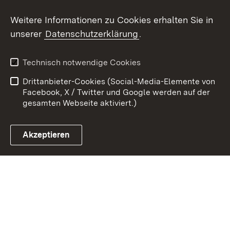
Youtube
Weitere Informationen zu Cookies erhalten Sie in
unserer
Datenschutzerklärung
.
Zum 
Datenschutz
Barrierefreiheit
Technisch notwendige Cookies
Kontakt
Impressum
Drittanbieter-Cookies (Social-Media-Elemente von
Cookies
Facebook, X / Twitter und Google werden auf der
gesamten Webseite aktiviert.)
Akzeptieren
Link zum Landesportal