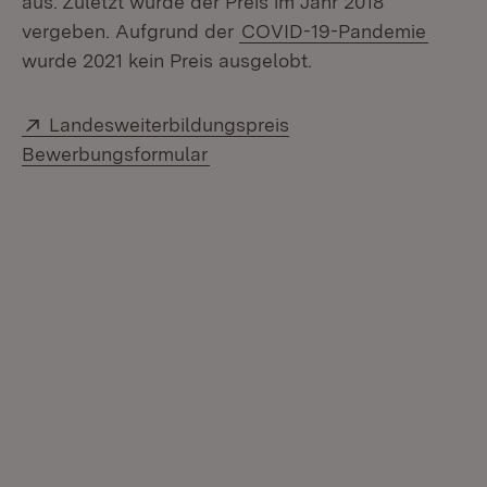
aus. Zuletzt wurde der Preis im Jahr 2018
vergeben. Aufgrund der
COVID-19-Pandemie
wurde 2021 kein Preis ausgelobt.
Extern:
Landesweiterbildungspreis
(Öffnet in neuem Fenster)
Bewerbungsformular