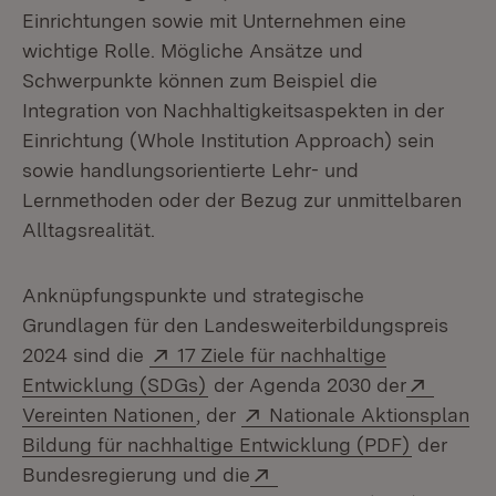
Einrichtungen sowie mit Unternehmen eine
wichtige Rolle. Mögliche Ansätze und
Schwerpunkte können zum Beispiel die
Integration von Nachhaltigkeitsaspekten in der
Einrichtung (Whole Institution Approach) sein
sowie handlungsorientierte Lehr- und
Lernmethoden oder der Bezug zur unmittelbaren
Alltagsrealität.
Anknüpfungspunkte und strategische
Grundlagen für den Landesweiterbildungspreis
Extern:
2024 sind die
17 Ziele für nachhaltige
(Öffnet in neuem Fenster)
Extern
Entwicklung (SDGs)
der Agenda 2030 der
(Öffnet in neuem Fenster)
Extern:
Vereinten Nationen
, der
Nationale Aktionsplan
(Öffnet i
Bildung für nachhaltige Entwicklung (PDF)
der
Extern:
Bundesregierung und die