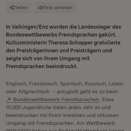
Teilen
Text vorlesen
In Vaihingen/Enz wurden die Landessieger des
Bundeswettbewerbs Fremdsprachen gekürt.
Kultusministerin Theresa Schopper gratulierte
den Preisträgerinnen und Preisträgern und
zeigte sich von ihrem Umgang mit
Fremdsprachen beeindruckt.
Englisch, Französisch, Spanisch, Russisch, Latein
oder Altgriechisch – polyglott geht es zu beim
Extern:
(Öffnet in ne
Bundeswettbewerb Fremdsprachen
. Etwa
15.000 Jugendliche treten jedes Jahr an und
beeindrucken mit ihrem kreativen und virtuosen
Umgang mit Fremdsprachen. Am Wettbewerb
2021/2022 haben aus Baden-Württemberg knapp