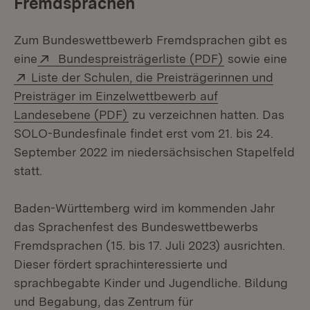
Fremdsprachen
Zum Bundeswettbewerb Fremdsprachen gibt es
Extern:
(Öffnet in neu
eine
Bundespreisträgerliste (PDF)
sowie eine
Extern:
Liste der Schulen, die Preisträgerinnen und
Preisträger im Einzelwettbewerb auf
(Öffnet in neuem Fenster)
Landesebene (PDF)
zu verzeichnen hatten. Das
SOLO-Bundesfinale findet erst vom 21. bis 24.
September 2022 im niedersächsischen Stapelfeld
statt.
Baden-Württemberg wird im kommenden Jahr
das Sprachenfest des Bundeswettbewerbs
Fremdsprachen (15. bis 17. Juli 2023) ausrichten.
Dieser fördert sprachinteressierte und
sprachbegabte Kinder und Jugendliche. Bildung
und Begabung, das Zentrum für