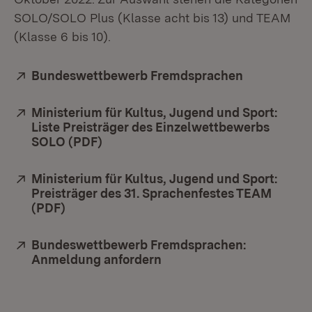
SOLO/SOLO Plus (Klasse acht bis 13) und TEAM
(Klasse 6 bis 10).
Extern:
Bundeswettbewerb Fremdsprachen
(Öffnet in 
Extern:
Ministerium für Kultus, Jugend und Sport:
Liste Preisträger des Einzelwettbewerbs
SOLO (PDF)
(Öffnet in neuem Fenster)
Extern:
Ministerium für Kultus, Jugend und Sport:
Preisträger des 31. Sprachenfestes TEAM
(PDF)
(Öffnet in neuem Fenster)
Extern:
Bundeswettbewerb Fremdsprachen:
Anmeldung anfordern
(Öffnet in neuem Fenster