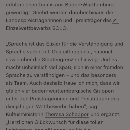
erfolgreichen Teams aus Baden-Württemberg
gewürdigt. Geehrt werden darüber hinaus die
Exte
Landespreisträgerinnen und -preisträger des
(Öffnet in neuem Fenster)
Einzelwettbewerbs SOLO
.
„Sprache ist das Elixier für die Verständigung und
Sprache verbindet. Das gilt regional, national
sowie über die Staatengrenzen hinweg. Und es
macht unheimlich viel Spaß, sich in einer fremden
Sprache zu verständigen – und das besonders
als Team. Auch deshalb freue ich mich, dass wir
gleich vier baden-württembergische Gruppen
unter den Preisträgerinnen und Preisträgern des
diesjährigen Wettbewerbs haben“, sagt
Kultusministerin
Theresa Schopper
und ergänzt:
„Herzlichen Glückwunsch für diese tollen
Leistungen, das gilt genauso für die