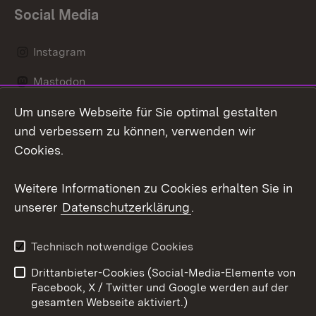
Social Media
Instagram
Mastodon
Um unsere Webseite für Sie optimal gestalten
Messenger
und verbessern zu können, verwenden wir
Social Wall
Cookies.
Youtube
Weitere Informationen zu Cookies erhalten Sie in
unserer
Datenschutzerklärung
.
Zum 
Datenschutz
Barrierefreiheit
Technisch notwendige Cookies
Kontakt
Impressum
Drittanbieter-Cookies (Social-Media-Elemente von
Cookies
Facebook, X / Twitter und Google werden auf der
gesamten Webseite aktiviert.)