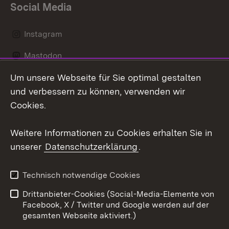
Social Media
Instagram
Mastodon
Um unsere Webseite für Sie optimal gestalten
Messenger
und verbessern zu können, verwenden wir
Social Wall
Cookies.
Youtube
Weitere Informationen zu Cookies erhalten Sie in
unserer
Datenschutzerklärung
.
Zum 
Datenschutz
Barrierefreiheit
Technisch notwendige Cookies
Kontakt
Impressum
Drittanbieter-Cookies (Social-Media-Elemente von
Cookies
Facebook, X / Twitter und Google werden auf der
gesamten Webseite aktiviert.)