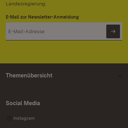
Landesregierung.
E-Mail zur Newsletter-Anmeldung
News
Themenübersicht
Social Media
Instagram