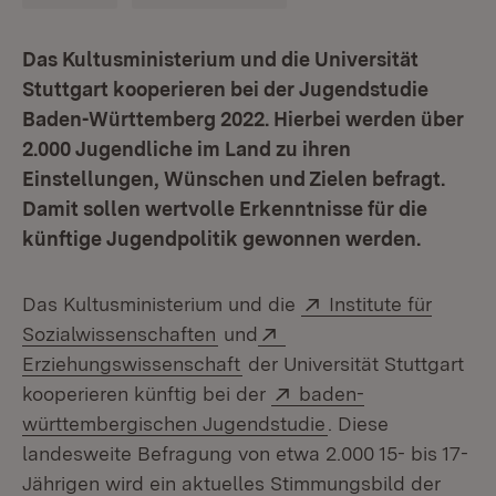
Das Kultusministerium und die Universität
Stuttgart kooperieren bei der Jugendstudie
Baden-Württemberg 2022. Hierbei werden über
2.000 Jugendliche im Land zu ihren
Einstellungen, Wünschen und Zielen befragt.
Damit sollen wertvolle Erkenntnisse für die
künftige Jugendpolitik gewonnen werden.
Extern:
Das Kultusministerium und die
Institute für
(Öffnet in neuem Fenster)
Extern:
Sozialwissenschaften
und
(Öffnet in neuem Fenster)
Erziehungswissenschaft
der Universität Stuttgart
Extern:
kooperieren künftig bei der
baden-
(Öffnet in neuem F
württembergischen Jugendstudie
. Diese
landesweite Befragung von etwa 2.000 15- bis 17-
Jährigen wird ein aktuelles Stimmungsbild der