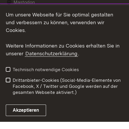
Mastodon
Um unsere Webseite für Sie optimal gestalten
Messenger
und verbessern zu können, verwenden wir
Social Wall
Cookies.
Youtube
Weitere Informationen zu Cookies erhalten Sie in
unserer
Datenschutzerklärung
.
Zum 
Datenschutz
Barrierefreiheit
Technisch notwendige Cookies
Kontakt
Impressum
Drittanbieter-Cookies (Social-Media-Elemente von
Cookies
Facebook, X / Twitter und Google werden auf der
gesamten Webseite aktiviert.)
Akzeptieren
Link zum Landesportal